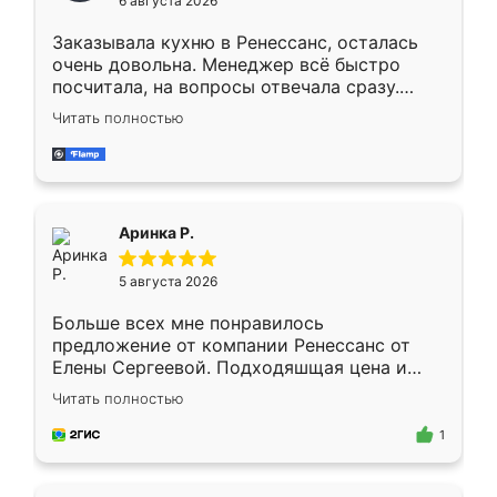
6 августа 2026
мебели буду заказывать только здесь.
Заказывала кухню в Ренессанс, осталась
очень довольна. Менеджер всё быстро
посчитала, на вопросы отвечала сразу.
Замерщик приехал в субботу, подошёл к
Читать полностью
делу со всей ответственностью. Собрали
за день, ребята работали аккуратно, даже
пыли почти не было. Качество отличное,
ящики ходят плавно, ничего не скрипит.
Всё подошло как влитое.
Аринка Р.
5 августа 2026
Больше всех мне понравилось
предложение от компании Ренессанс от
Елены Сергеевой. Подходяшщая цена и
короткие сроки изготовления. Приехавший
Читать полностью
для замера сотрудник Владислав
предложил по моему эскизу самый
1
подходящий вариант шкафа. Немного его
видоизменил, получилось даже лучше, чем