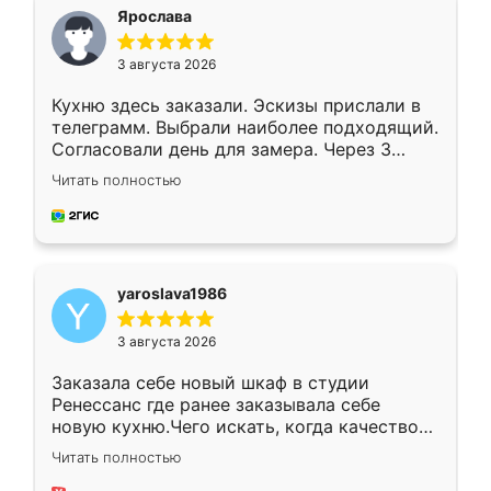
я хотела.
Ярослава
3 августа 2026
Кухню здесь заказали. Эскизы прислали в
телеграмм. Выбрали наиболее подходящий.
Согласовали день для замера. Через 3
недели кухня была уже готова. Остались
Читать полностью
довольны работой. Спасибо Ренессанс
мебель за качественную работу!
yaroslava1986
3 августа 2026
Заказала себе новый шкаф в студии
Ренессанс где ранее заказывала себе
новую кухню.Чего искать, когда качеством
вполне довольна. Служит кухня уже почти
Читать полностью
два года, нареканий нет.