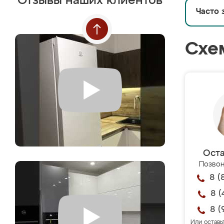
Отзывы наших клиентов
Часто 
Схе
Оста
Позвон
8 (
8 (
8 (
Или оставь