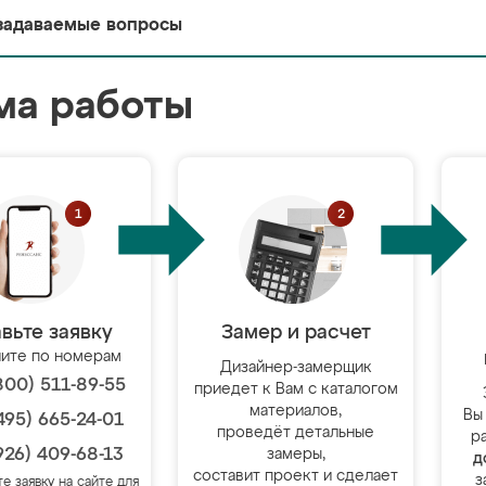
задаваемые вопросы
ма работы
вьте заявку
Замер и расчет
ите по номерам
Дизайнер-замерщик
800) 511-89-55
приедет к Вам с каталогом
материалов,
Вы
495) 665-24-01
проведёт детальные
р
926) 409-68-13
замеры,
д
составит проект и сделает
з
те заявку на сайте для