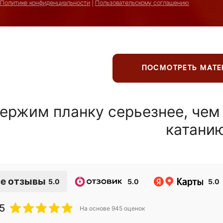
Политике конфиденциальности
|
Пользовательскому соглашению
ПОСМОТРЕТЬ МАТ
ержим планку серьезнее, чем
катани
е отзывы
5.0
5.0
5.0
5
На основе
945
оценок