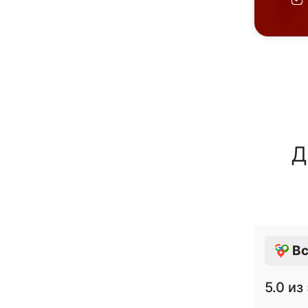
Д
Вс
5.0
из 