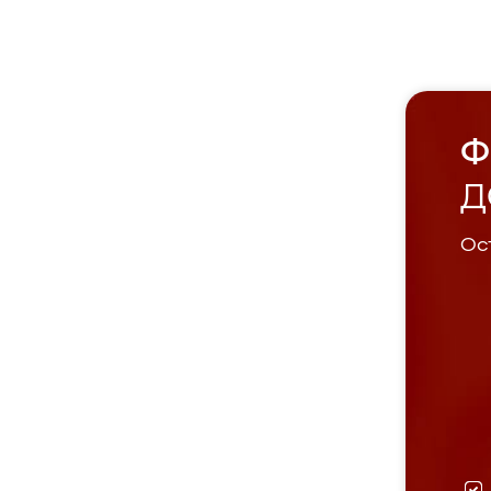
Ф
Д
Ост