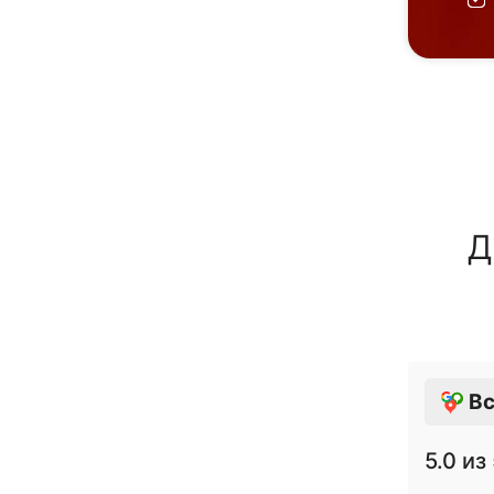
Д
Вс
5.0
из 