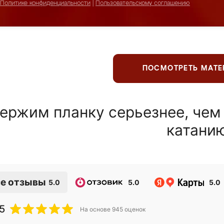
Политике конфиденциальности
|
Пользовательскому соглашению
ПОСМОТРЕТЬ МАТ
ержим планку серьезнее, чем
катани
е отзывы
5.0
5.0
5.0
5
На основе
945
оценок