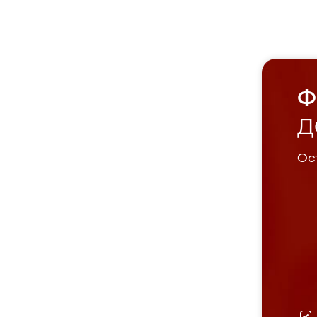
Ф
Д
Ост