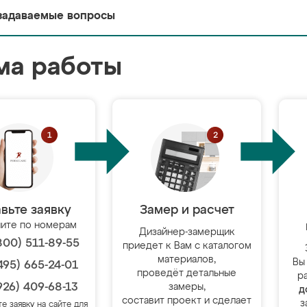
задаваемые вопросы
ма работы
вьте заявку
Замер и расчет
ите по номерам
Дизайнер-замерщик
800) 511-89-55
приедет к Вам с каталогом
материалов,
Вы
495) 665-24-01
проведёт детальные
р
926) 409-68-13
замеры,
д
составит проект и сделает
з
те заявку на сайте для