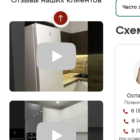
Отзывы наших клиентов
Часто 
Схе
Оста
Позвон
8 (
8 (
8 (
Или оставь