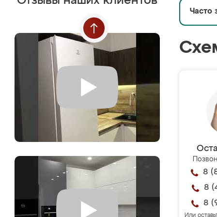
Отзывы наших клиентов
Часто 
Схе
Оста
Позвон
8 (
8 (
8 (
Или оставь