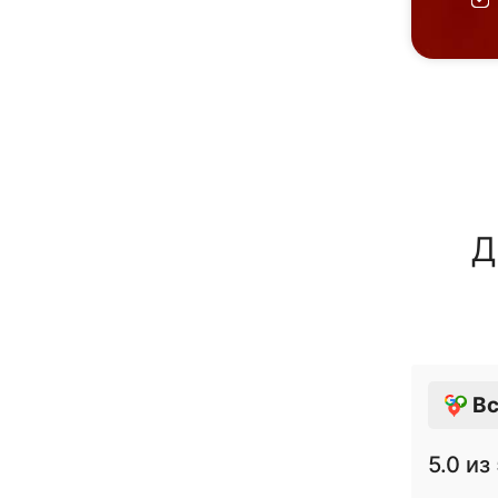
Д
Вс
5.0
из 