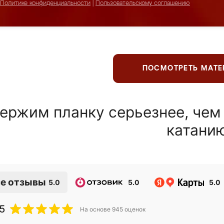
Политике конфиденциальности
|
Пользовательскому соглашению
ПОСМОТРЕТЬ МАТ
ержим планку серьезнее, чем
катани
е отзывы
5.0
5.0
5.0
5
На основе
945
оценок