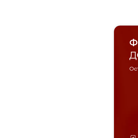
Ф
Д
Ост