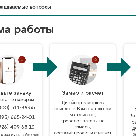
задаваемые вопросы
ма работы
вьте заявку
Замер и расчет
ите по номерам
Дизайнер-замерщик
800) 511-89-55
приедет к Вам с каталогом
материалов,
Вы
495) 665-24-01
проведёт детальные
р
926) 409-68-13
замеры,
д
составит проект и сделает
з
те заявку на сайте для