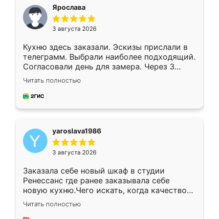
я хотела.
Ярослава
3 августа 2026
Кухню здесь заказали. Эскизы прислали в
телеграмм. Выбрали наиболее подходящий.
Согласовали день для замера. Через 3
недели кухня была уже готова. Остались
Читать полностью
довольны работой. Спасибо Ренессанс
мебель за качественную работу!
yaroslava1986
3 августа 2026
Заказала себе новый шкаф в студии
Ренессанс где ранее заказывала себе
новую кухню.Чего искать, когда качеством
вполне довольна. Служит кухня уже почти
Читать полностью
два года, нареканий нет.