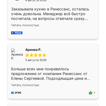
6 августа 2026
мебели буду заказывать только здесь.
Заказывала кухню в Ренессанс, осталась
очень довольна. Менеджер всё быстро
посчитала, на вопросы отвечала сразу.
Замерщик приехал в субботу, подошёл к
Читать полностью
делу со всей ответственностью. Собрали
за день, ребята работали аккуратно, даже
пыли почти не было. Качество отличное,
ящики ходят плавно, ничего не скрипит.
Всё подошло как влитое.
Аринка Р.
5 августа 2026
Больше всех мне понравилось
предложение от компании Ренессанс от
Елены Сергеевой. Подходяшщая цена и
короткие сроки изготовления. Приехавший
Читать полностью
для замера сотрудник Владислав
предложил по моему эскизу самый
1
подходящий вариант шкафа. Немного его
видоизменил, получилось даже лучше, чем