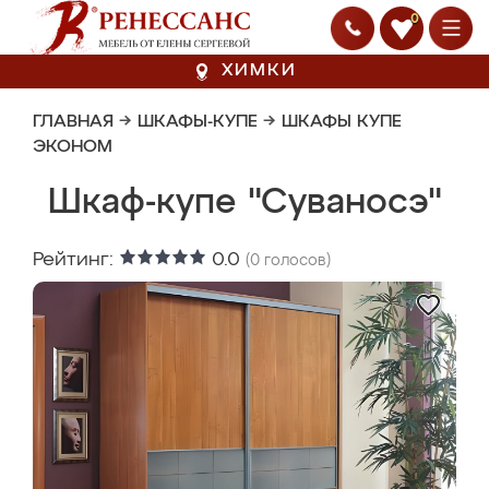
0
ХИМКИ
ГЛАВНАЯ
→
ШКАФЫ-КУПЕ
→
ШКАФЫ КУПЕ
ЭКОНОМ
Шкаф-купе "Суваносэ"
Рейтинг:
0.0
(
0
голосов)