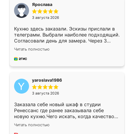
я хотела.
Ярослава
3 августа 2026
Кухню здесь заказали. Эскизы прислали в
телеграмм. Выбрали наиболее подходящий.
Согласовали день для замера. Через 3
недели кухня была уже готова. Остались
Читать полностью
довольны работой. Спасибо Ренессанс
мебель за качественную работу!
yaroslava1986
3 августа 2026
Заказала себе новый шкаф в студии
Ренессанс где ранее заказывала себе
новую кухню.Чего искать, когда качеством
вполне довольна. Служит кухня уже почти
Читать полностью
два года, нареканий нет.