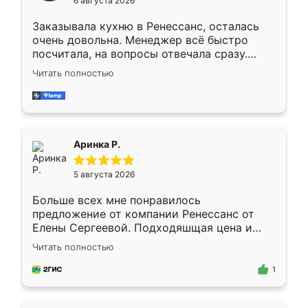
6 августа 2026
мебели буду заказывать только здесь.
Заказывала кухню в Ренессанс, осталась
очень довольна. Менеджер всё быстро
посчитала, на вопросы отвечала сразу.
Замерщик приехал в субботу, подошёл к
Читать полностью
делу со всей ответственностью. Собрали
за день, ребята работали аккуратно, даже
пыли почти не было. Качество отличное,
ящики ходят плавно, ничего не скрипит.
Всё подошло как влитое.
Аринка Р.
5 августа 2026
Больше всех мне понравилось
предложение от компании Ренессанс от
Елены Сергеевой. Подходяшщая цена и
короткие сроки изготовления. Приехавший
Читать полностью
для замера сотрудник Владислав
предложил по моему эскизу самый
1
подходящий вариант шкафа. Немного его
видоизменил, получилось даже лучше, чем