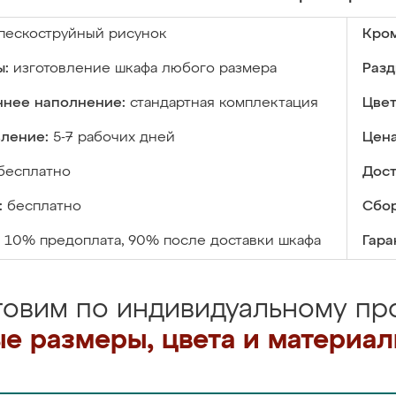
пескоструйный рисунок
Кром
ы:
изготовление шкафа любого размера
Разд
ннее наполнение:
стандартная комплектация
Цвет
вление:
5-7 рабочих дней
Цена
бесплатно
Дост
:
бесплатно
Сбор
10% предоплата, 90% после доставки шкафа
Гара
товим по индивидуальному про
е размеры, цвета и материа