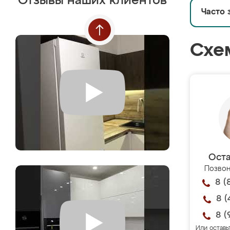
Отзывы наших клиентов
Часто 
Схе
Оста
Позвон
8 (
8 (
8 (
Или оставь