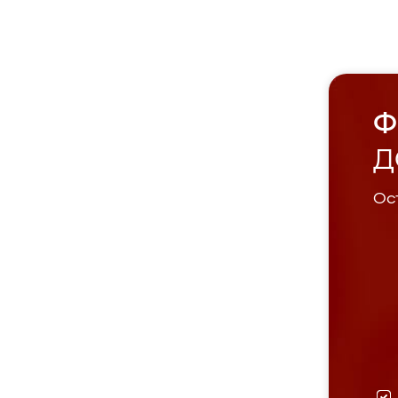
Ф
Д
Ост