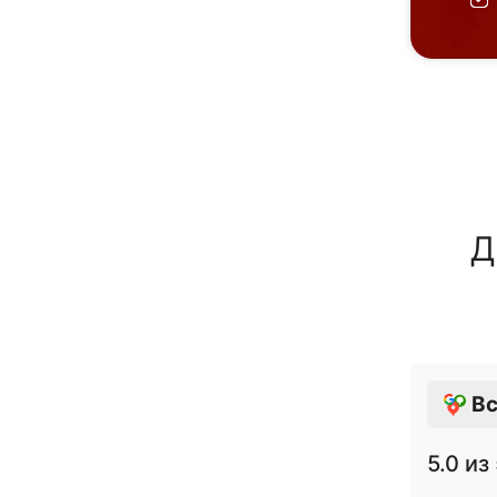
Д
Вс
5.0
из 