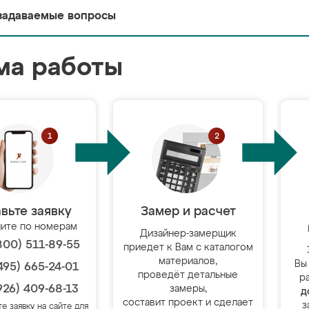
задаваемые вопросы
ма работы
вьте заявку
Замер и расчет
ите по номерам
Дизайнер-замерщик
800) 511-89-55
приедет к Вам с каталогом
материалов,
Вы
495) 665-24-01
проведёт детальные
р
926) 409-68-13
замеры,
д
составит проект и сделает
з
те заявку на сайте для