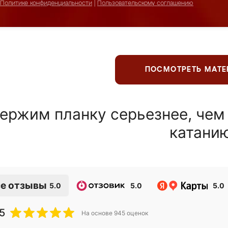
Политике конфиденциальности
|
Пользовательскому соглашению
ПОСМОТРЕТЬ МАТ
ержим планку серьезнее, чем
катани
е отзывы
5.0
5.0
5.0
5
На основе
945
оценок