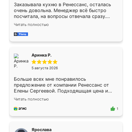
Заказывала кухню в Ренессанс, осталась
очень довольна. Менеджер всё быстро
посчитала, на вопросы отвечала сразу.
Замерщик приехал в субботу, подошёл к
Читать полностью
делу со всей ответственностью. Собрали
за день, ребята работали аккуратно, даже
пыли почти не было. Качество отличное,
ящики ходят плавно, ничего не скрипит.
Всё подошло как влитое.
Аринка Р.
5 августа 2026
Больше всех мне понравилось
предложение от компании Ренессанс от
Елены Сергеевой. Подходяшщая цена и
короткие сроки изготовления. Приехавший
Читать полностью
для замера сотрудник Владислав
предложил по моему эскизу самый
1
подходящий вариант шкафа. Немного его
видоизменил, получилось даже лучше, чем
я хотела.
Ярослава