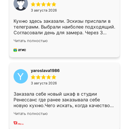
3 августа 2026
Кухню здесь заказали. Эскизы прислали в
телеграмм. Выбрали наиболее подходящий.
Согласовали день для замера. Через 3
недели кухня была уже готова. Остались
Читать полностью
довольны работой. Спасибо Ренессанс
мебель за качественную работу!
yaroslava1986
3 августа 2026
Заказала себе новый шкаф в студии
Ренессанс где ранее заказывала себе
новую кухню.Чего искать, когда качеством
вполне довольна. Служит кухня уже почти
Читать полностью
два года, нареканий нет.