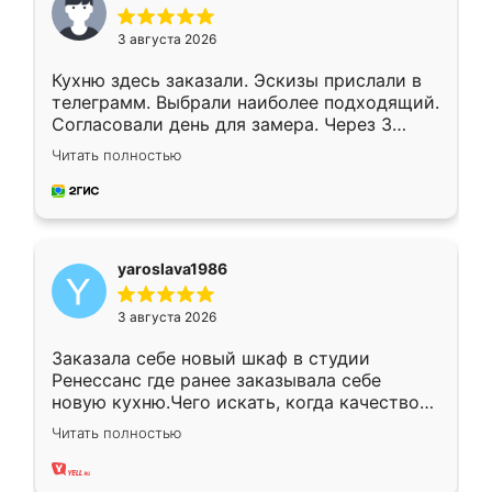
3 августа 2026
Кухню здесь заказали. Эскизы прислали в
телеграмм. Выбрали наиболее подходящий.
Согласовали день для замера. Через 3
недели кухня была уже готова. Остались
Читать полностью
довольны работой. Спасибо Ренессанс
мебель за качественную работу!
yaroslava1986
3 августа 2026
Заказала себе новый шкаф в студии
Ренессанс где ранее заказывала себе
новую кухню.Чего искать, когда качеством
вполне довольна. Служит кухня уже почти
Читать полностью
два года, нареканий нет.