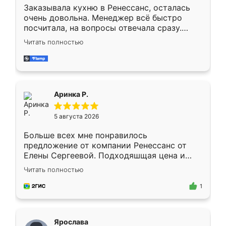
Заказывала кухню в Ренессанс, осталась
очень довольна. Менеджер всё быстро
посчитала, на вопросы отвечала сразу.
Замерщик приехал в субботу, подошёл к
Читать полностью
делу со всей ответственностью. Собрали
за день, ребята работали аккуратно, даже
пыли почти не было. Качество отличное,
ящики ходят плавно, ничего не скрипит.
Всё подошло как влитое.
Аринка Р.
5 августа 2026
Больше всех мне понравилось
предложение от компании Ренессанс от
Елены Сергеевой. Подходяшщая цена и
короткие сроки изготовления. Приехавший
Читать полностью
для замера сотрудник Владислав
предложил по моему эскизу самый
1
подходящий вариант шкафа. Немного его
видоизменил, получилось даже лучше, чем
я хотела.
Ярослава