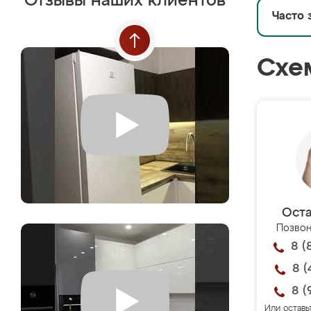
Отзывы наших клиентов
Часто 
Схе
Оста
Позвон
8 (
8 (
8 (
Или оставь