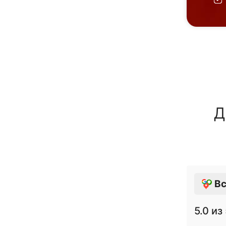
Д
Вс
5.0
из 