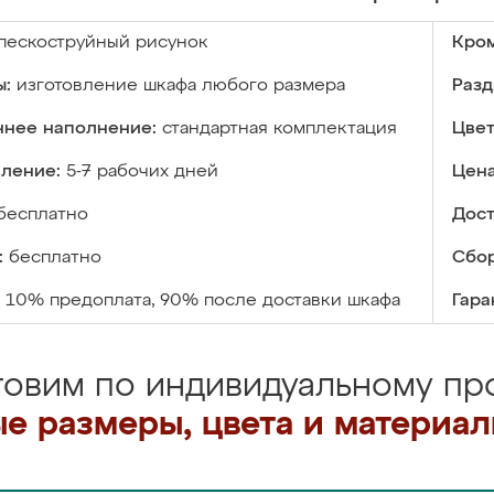
пескоструйный рисунок
Кром
ы:
изготовление шкафа любого размера
Разд
ннее наполнение:
стандартная комплектация
Цвет
вление:
5-7 рабочих дней
Цена
бесплатно
Дост
:
бесплатно
Сбор
10% предоплата, 90% после доставки шкафа
Гара
товим по индивидуальному про
е размеры, цвета и материа