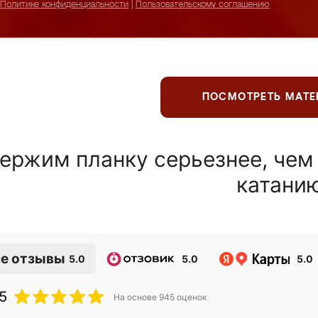
Политике конфиденциальности
|
Пользовательскому соглашению
ПОСМОТРЕТЬ МАТ
ержим планку серьезнее, чем
катани
е отзывы
5.0
5.0
5.0
5
На основе
945
оценок