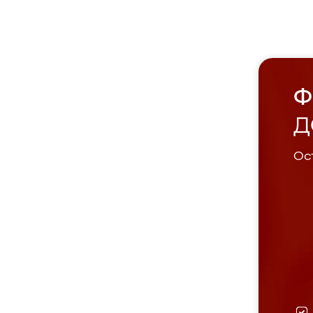
Ф
Д
Ост