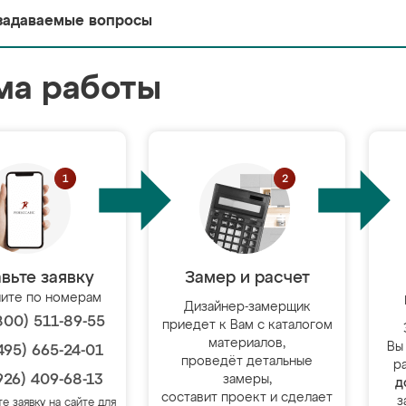
задаваемые вопросы
ма работы
вьте заявку
Замер и расчет
ите по номерам
Дизайнер-замерщик
800) 511-89-55
приедет к Вам с каталогом
материалов,
Вы
495) 665-24-01
проведёт детальные
р
926) 409-68-13
замеры,
д
составит проект и сделает
з
те заявку на сайте для