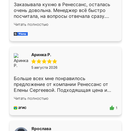
Заказывала кухню в Ренессанс, осталась
очень довольна. Менеджер всё быстро
посчитала, на вопросы отвечала сразу.
Замерщик приехал в субботу, подошёл к
Читать полностью
делу со всей ответственностью. Собрали
за день, ребята работали аккуратно, даже
пыли почти не было. Качество отличное,
ящики ходят плавно, ничего не скрипит.
Всё подошло как влитое.
Аринка Р.
5 августа 2026
Больше всех мне понравилось
предложение от компании Ренессанс от
Елены Сергеевой. Подходяшщая цена и
короткие сроки изготовления. Приехавший
Читать полностью
для замера сотрудник Владислав
предложил по моему эскизу самый
1
подходящий вариант шкафа. Немного его
видоизменил, получилось даже лучше, чем
я хотела.
Ярослава