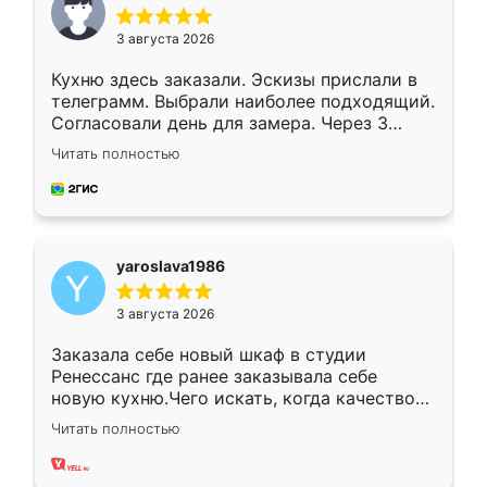
3 августа 2026
Кухню здесь заказали. Эскизы прислали в
телеграмм. Выбрали наиболее подходящий.
Согласовали день для замера. Через 3
недели кухня была уже готова. Остались
Читать полностью
довольны работой. Спасибо Ренессанс
мебель за качественную работу!
yaroslava1986
3 августа 2026
Заказала себе новый шкаф в студии
Ренессанс где ранее заказывала себе
новую кухню.Чего искать, когда качеством
вполне довольна. Служит кухня уже почти
Читать полностью
два года, нареканий нет.