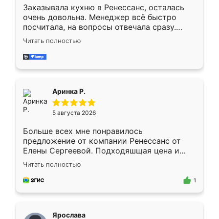
Заказывала кухню в Ренессанс, осталась
очень довольна. Менеджер всё быстро
посчитала, на вопросы отвечала сразу.
Замерщик приехал в субботу, подошёл к
Читать полностью
делу со всей ответственностью. Собрали
за день, ребята работали аккуратно, даже
пыли почти не было. Качество отличное,
ящики ходят плавно, ничего не скрипит.
Всё подошло как влитое.
Аринка Р.
5 августа 2026
Больше всех мне понравилось
предложение от компании Ренессанс от
Елены Сергеевой. Подходяшщая цена и
короткие сроки изготовления. Приехавший
Читать полностью
для замера сотрудник Владислав
предложил по моему эскизу самый
1
подходящий вариант шкафа. Немного его
видоизменил, получилось даже лучше, чем
я хотела.
Ярослава