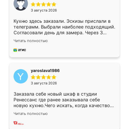
3 августа 2026
Кухню здесь заказали. Эскизы прислали в
телеграмм. Выбрали наиболее подходящий.
Согласовали день для замера. Через 3
недели кухня была уже готова. Остались
Читать полностью
довольны работой. Спасибо Ренессанс
мебель за качественную работу!
yaroslava1986
3 августа 2026
Заказала себе новый шкаф в студии
Ренессанс где ранее заказывала себе
новую кухню.Чего искать, когда качеством
вполне довольна. Служит кухня уже почти
Читать полностью
два года, нареканий нет.