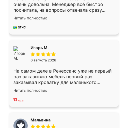
очень довольна. Менеджер всё быстро
посчитала, на вопросы отвечала сразу.
Замерщик приехал в субботу, подошёл к
Читать полностью
делу со всей ответственностью. Собрали
за день, ребята работали аккуратно, даже
пыли почти не было. Качество отличное,
ящики ходят плавно, ничего не скрипит.
Всё подошло как влитое.
Игорь М.
6 августа 2026
На самом деле в Ренессанс уже не первый
раз заказываю мебель первый раз
заказывал кроватку для маленького
ребёнка при его рождении ,во второй раз
Читать полностью
заказал шкаф-купе. По качеству очень
хорошее сборка достаточно быстрая,
также адекватные цены. До этого
сравнивал с разными конкурентами в этом
сегменте ,выбор у конкурентов куда
Мальвина
меньше, здесь же он более разнообразный.