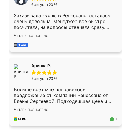
Мне нравится ,если что-то потребуется из
6 августа 2026
мебели буду заказывать только здесь.
Заказывала кухню в Ренессанс, осталась
очень довольна. Менеджер всё быстро
посчитала, на вопросы отвечала сразу.
Замерщик приехал в субботу, подошёл к
Читать полностью
делу со всей ответственностью. Собрали
за день, ребята работали аккуратно, даже
пыли почти не было. Качество отличное,
ящики ходят плавно, ничего не скрипит.
Всё подошло как влитое.
Аринка Р.
5 августа 2026
Больше всех мне понравилось
предложение от компании Ренессанс от
Елены Сергеевой. Подходяшщая цена и
короткие сроки изготовления. Приехавший
Читать полностью
для замера сотрудник Владислав
предложил по моему эскизу самый
1
подходящий вариант шкафа. Немного его
видоизменил, получилось даже лучше, чем