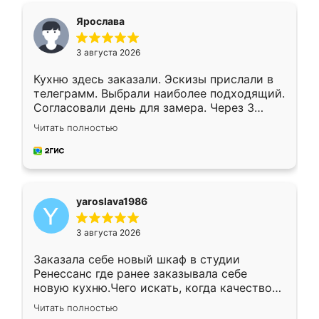
я хотела.
Ярослава
3 августа 2026
Кухню здесь заказали. Эскизы прислали в
телеграмм. Выбрали наиболее подходящий.
Согласовали день для замера. Через 3
недели кухня была уже готова. Остались
Читать полностью
довольны работой. Спасибо Ренессанс
мебель за качественную работу!
yaroslava1986
3 августа 2026
Заказала себе новый шкаф в студии
Ренессанс где ранее заказывала себе
новую кухню.Чего искать, когда качеством
вполне довольна. Служит кухня уже почти
Читать полностью
два года, нареканий нет.