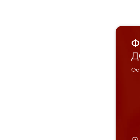
Ф
Д
Ост