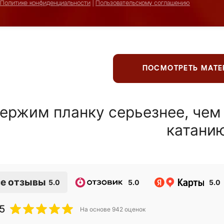
Политике конфиденциальности
|
Пользовательскому соглашению
ПОСМОТРЕТЬ МАТ
ержим планку серьезнее, чем
катани
е отзывы
5.0
5.0
5.0
5
На основе
942
оценок