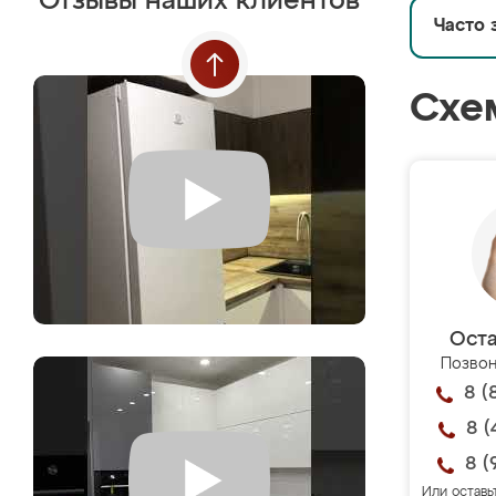
Отзывы наших клиентов
Часто 
Схе
Оста
Позвон
8 (
8 (
8 (
Или оставь