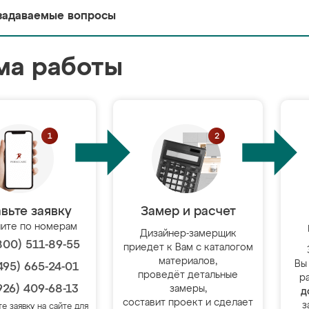
задаваемые вопросы
ма работы
вьте заявку
Замер и расчет
ите по номерам
Дизайнер-замерщик
800) 511-89-55
приедет к Вам с каталогом
материалов,
Вы
495) 665-24-01
проведёт детальные
р
926) 409-68-13
замеры,
д
составит проект и сделает
з
те заявку на сайте для