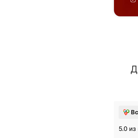
Д
Вс
5.0
из 