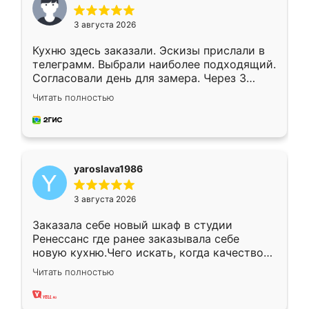
3 августа 2026
Кухню здесь заказали. Эскизы прислали в
телеграмм. Выбрали наиболее подходящий.
Согласовали день для замера. Через 3
недели кухня была уже готова. Остались
Читать полностью
довольны работой. Спасибо Ренессанс
мебель за качественную работу!
yaroslava1986
3 августа 2026
Заказала себе новый шкаф в студии
Ренессанс где ранее заказывала себе
новую кухню.Чего искать, когда качеством
вполне довольна. Служит кухня уже почти
Читать полностью
два года, нареканий нет.