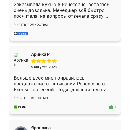
Заказывала кухню в Ренессанс, осталась
очень довольна. Менеджер всё быстро
посчитала, на вопросы отвечала сразу.
Замерщик приехал в субботу, подошёл к
Читать полностью
делу со всей ответственностью. Собрали
за день, ребята работали аккуратно, даже
пыли почти не было. Качество отличное,
ящики ходят плавно, ничего не скрипит.
Всё подошло как влитое.
Аринка Р.
5 августа 2026
Больше всех мне понравилось
предложение от компании Ренессанс от
Елены Сергеевой. Подходяшщая цена и
короткие сроки изготовления. Приехавший
Читать полностью
для замера сотрудник Владислав
предложил по моему эскизу самый
1
подходящий вариант шкафа. Немного его
видоизменил, получилось даже лучше, чем
я хотела.
Ярослава