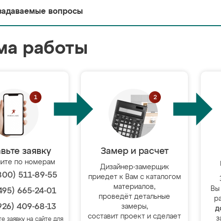
задаваемые вопросы
ма работы
вьте заявку
Замер и расчет
ите по номерам
Дизайнер-замерщик
800) 511-89-55
приедет к Вам с каталогом
материалов,
Вы
495) 665-24-01
проведёт детальные
р
926) 409-68-13
замеры,
д
составит проект и сделает
з
те заявку на сайте для