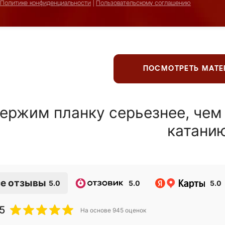
Политике конфиденциальности
|
Пользовательскому соглашению
ПОСМОТРЕТЬ МАТ
ержим планку серьезнее, чем
катани
е отзывы
5.0
5.0
5.0
5
На основе
945
оценок