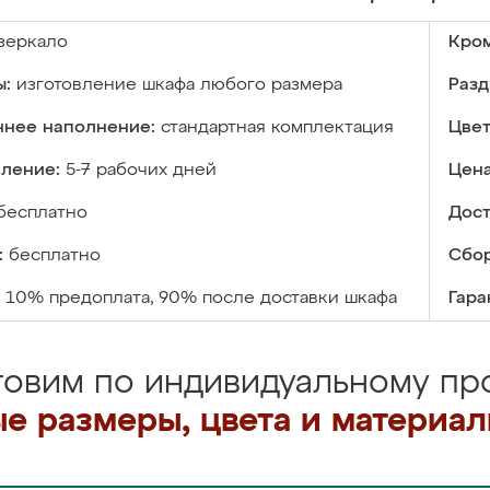
зеркало
Кром
ы:
изготовление шкафа любого размера
Разд
ннее наполнение:
стандартная комплектация
Цвет
вление:
5-7 рабочих дней
Цена
бесплатно
Дост
:
бесплатно
Сбор
10% предоплата, 90% после доставки шкафа
Гара
товим по индивидуальному про
е размеры, цвета и материа