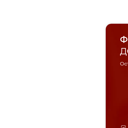
Ф
Д
Ост