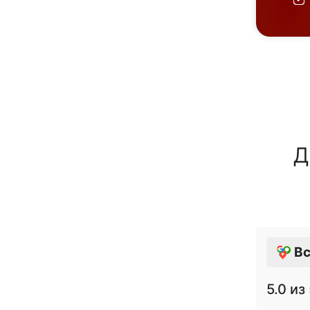
Д
Вс
5.0
из 