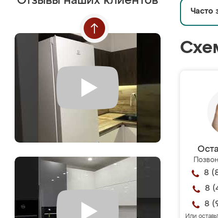
Отзывы наших клиентов
Часто 
Схе
Оста
Позвон
8 (
8 (
8 (
Или оставь