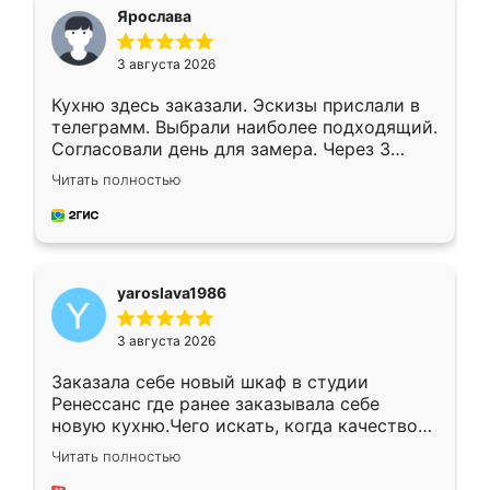
я хотела.
Ярослава
3 августа 2026
Кухню здесь заказали. Эскизы прислали в
телеграмм. Выбрали наиболее подходящий.
Согласовали день для замера. Через 3
недели кухня была уже готова. Остались
Читать полностью
довольны работой. Спасибо Ренессанс
мебель за качественную работу!
yaroslava1986
3 августа 2026
Заказала себе новый шкаф в студии
Ренессанс где ранее заказывала себе
новую кухню.Чего искать, когда качеством
вполне довольна. Служит кухня уже почти
Читать полностью
два года, нареканий нет.