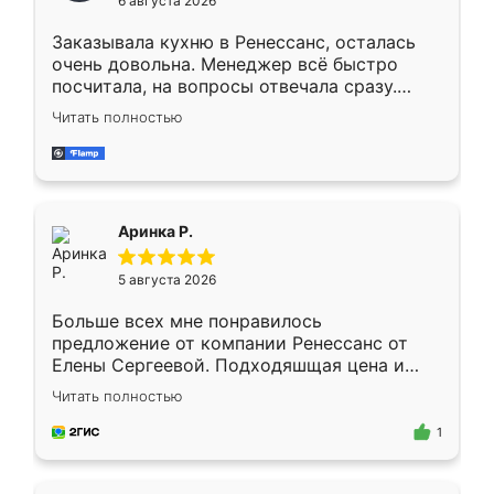
6 августа 2026
мебели буду заказывать только здесь.
Заказывала кухню в Ренессанс, осталась
очень довольна. Менеджер всё быстро
посчитала, на вопросы отвечала сразу.
Замерщик приехал в субботу, подошёл к
Читать полностью
делу со всей ответственностью. Собрали
за день, ребята работали аккуратно, даже
пыли почти не было. Качество отличное,
ящики ходят плавно, ничего не скрипит.
Всё подошло как влитое.
Аринка Р.
5 августа 2026
Больше всех мне понравилось
предложение от компании Ренессанс от
Елены Сергеевой. Подходяшщая цена и
короткие сроки изготовления. Приехавший
Читать полностью
для замера сотрудник Владислав
предложил по моему эскизу самый
1
подходящий вариант шкафа. Немного его
видоизменил, получилось даже лучше, чем