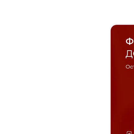
Ф
Д
Ост