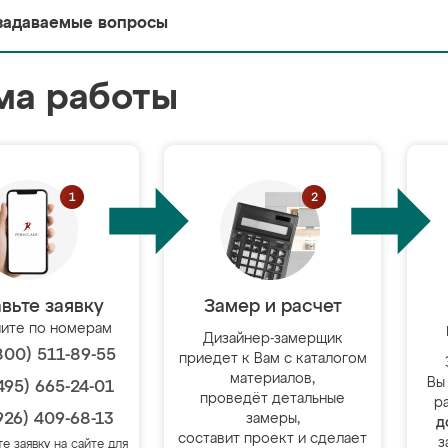
задаваемые вопросы
ма работы
вьте заявку
Замер и расчет
ите по номерам
Дизайнер-замерщик
800) 511-89-55
приедет к Вам с каталогом
материалов,
Вы
495) 665-24-01
проведёт детальные
р
926) 409-68-13
замеры,
д
составит проект и сделает
з
те заявку на сайте для