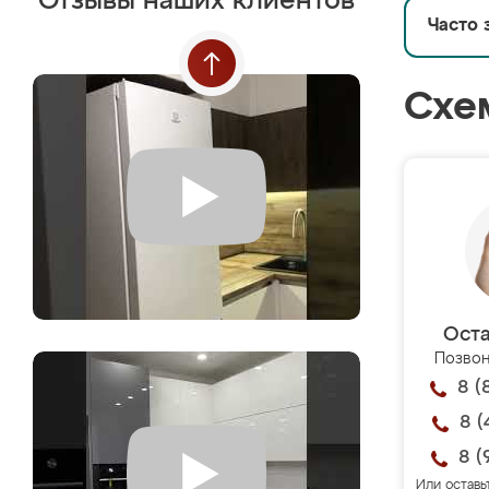
Отзывы наших клиентов
Часто 
Схе
Оста
Позвон
8 (
8 (
8 (
Или оставь