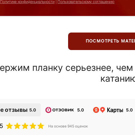
Политике конфиденциальности
|
Пользовательскому соглашению
ПОСМОТРЕТЬ МАТ
ержим планку серьезнее, чем
катани
е отзывы
5.0
5.0
5.0
5
На основе
945
оценок