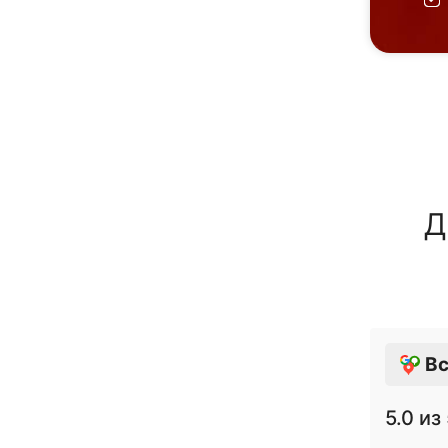
Д
Вс
5.0
из 