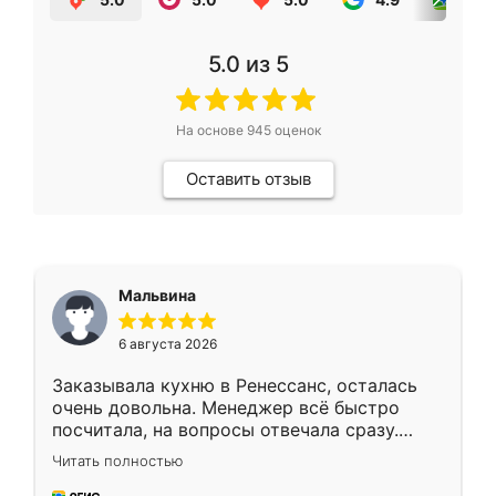
5.0
из 5
На основе
945
оценок
Оставить отзыв
Мальвина
6 августа 2026
Заказывала кухню в Ренессанс, осталась
очень довольна. Менеджер всё быстро
посчитала, на вопросы отвечала сразу.
Замерщик приехал в субботу, подошёл к
Читать полностью
делу со всей ответственностью. Собрали