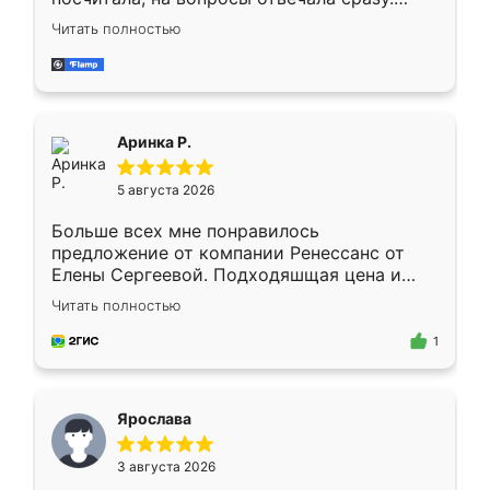
Замерщик приехал в субботу, подошёл к
Читать полностью
делу со всей ответственностью. Собрали
за день, ребята работали аккуратно, даже
пыли почти не было. Качество отличное,
ящики ходят плавно, ничего не скрипит.
Всё подошло как влитое.
Аринка Р.
5 августа 2026
Больше всех мне понравилось
предложение от компании Ренессанс от
Елены Сергеевой. Подходяшщая цена и
короткие сроки изготовления. Приехавший
Читать полностью
для замера сотрудник Владислав
предложил по моему эскизу самый
1
подходящий вариант шкафа. Немного его
видоизменил, получилось даже лучше, чем
я хотела.
Ярослава
3 августа 2026