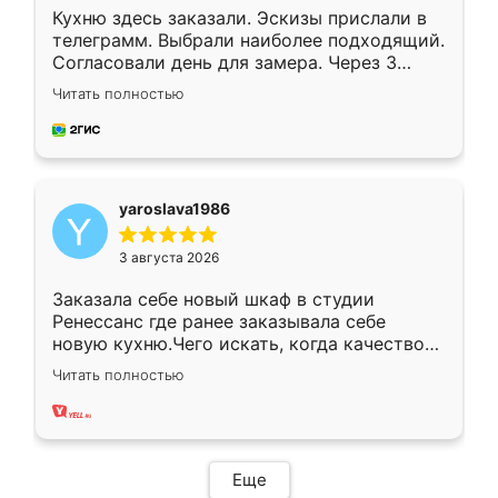
Кухню здесь заказали. Эскизы прислали в
телеграмм. Выбрали наиболее подходящий.
Согласовали день для замера. Через 3
недели кухня была уже готова. Остались
Читать полностью
довольны работой. Спасибо Ренессанс
мебель за качественную работу!
yaroslava1986
3 августа 2026
Заказала себе новый шкаф в студии
Ренессанс где ранее заказывала себе
новую кухню.Чего искать, когда качеством
вполне довольна. Служит кухня уже почти
Читать полностью
два года, нареканий нет.
Еще