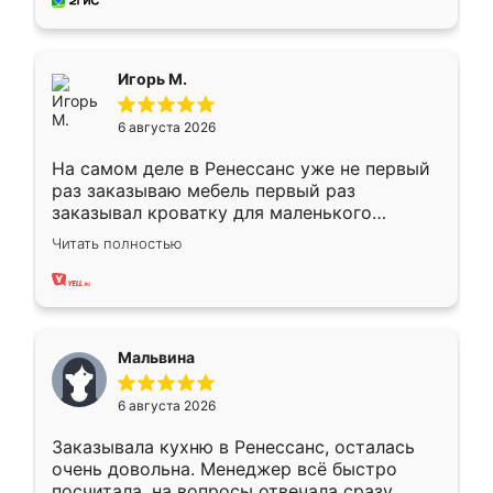
за день, ребята работали аккуратно, даже
пыли почти не было. Качество отличное,
ящики ходят плавно, ничего не скрипит.
Всё подошло как влитое.
Игорь М.
6 августа 2026
На самом деле в Ренессанс уже не первый
раз заказываю мебель первый раз
заказывал кроватку для маленького
ребёнка при его рождении ,во второй раз
Читать полностью
заказал шкаф-купе. По качеству очень
хорошее сборка достаточно быстрая,
также адекватные цены. До этого
сравнивал с разными конкурентами в этом
сегменте ,выбор у конкурентов куда
Мальвина
меньше, здесь же он более разнообразный.
Мне нравится ,если что-то потребуется из
6 августа 2026
мебели буду заказывать только здесь.
Заказывала кухню в Ренессанс, осталась
очень довольна. Менеджер всё быстро
посчитала, на вопросы отвечала сразу.