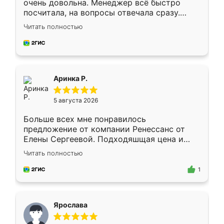
очень довольна. Менеджер всё быстро
посчитала, на вопросы отвечала сразу.
Замерщик приехал в субботу, подошёл к
Читать полностью
делу со всей ответственностью. Собрали
за день, ребята работали аккуратно, даже
пыли почти не было. Качество отличное,
ящики ходят плавно, ничего не скрипит.
Всё подошло как влитое.
Аринка Р.
5 августа 2026
Больше всех мне понравилось
предложение от компании Ренессанс от
Елены Сергеевой. Подходяшщая цена и
короткие сроки изготовления. Приехавший
Читать полностью
для замера сотрудник Владислав
предложил по моему эскизу самый
1
подходящий вариант шкафа. Немного его
видоизменил, получилось даже лучше, чем
я хотела.
Ярослава