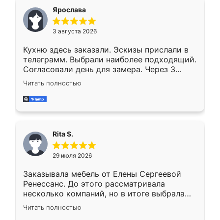
Ярослава
3 августа 2026
Кухню здесь заказали. Эскизы прислали в
телеграмм. Выбрали наиболее подходящий.
Согласовали день для замера. Через 3
недели кухня была уже готова. Остались
Читать полностью
довольны работой. Спасибо Ренессанс
мебель за качественную работу!
Rita S.
29 июля 2026
Заказывала мебель от Елены Сергеевой
Ренессанс. До этого рассматривала
несколько компаний, но в итоге выбрала
эту. Сначала обговорили условия, потом
Читать полностью
приехал замерщик, всё спокойно объяснил