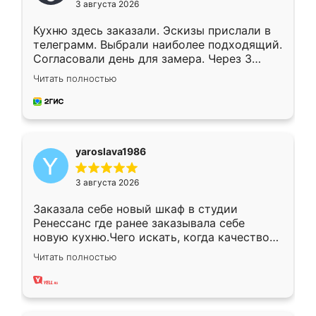
3 августа 2026
Кухню здесь заказали. Эскизы прислали в
телеграмм. Выбрали наиболее подходящий.
Согласовали день для замера. Через 3
недели кухня была уже готова. Остались
Читать полностью
довольны работой. Спасибо Ренессанс
мебель за качественную работу!
yaroslava1986
3 августа 2026
Заказала себе новый шкаф в студии
Ренессанс где ранее заказывала себе
новую кухню.Чего искать, когда качеством
вполне довольна. Служит кухня уже почти
Читать полностью
два года, нареканий нет.