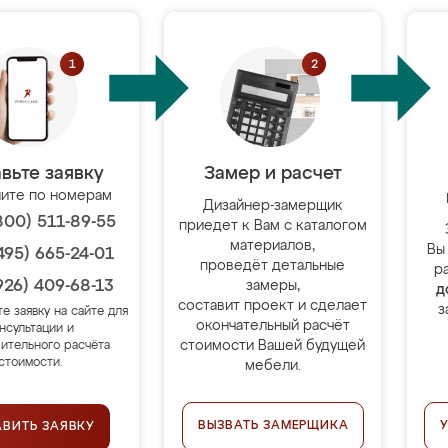
вьте заявку
Замер и расчет
ите по номерам
Дизайнер-замерщик
800) 511-89-55
приедет к Вам с каталогом
материалов,
Вы
495) 665-24-01
проведёт детальные
р
926) 409-68-13
замеры,
д
составит проект и сделает
з
те заявку на сайте для
окончательный расчёт
нсультации и
стоимости Вашей будущей
ительного расчёта
стоимости.
мебели.
ВЫЗВАТЬ ЗАМЕРЩИКА
АВИТЬ ЗАЯВКУ