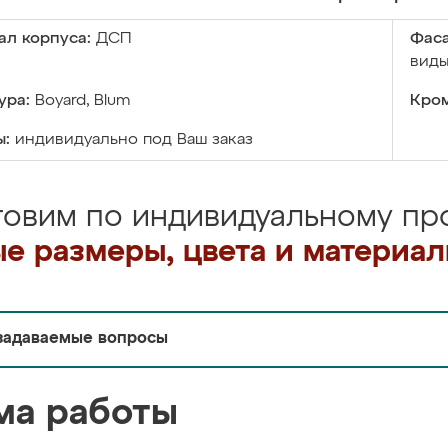
ал корпуса:
ДСП
Фаса
виды
ура:
Boyard, Blum
Кром
ы:
индивидуально под Ваш заказ
товим по индивидуальному про
е размеры, цвета и материа
задаваемые вопросы
ма работы