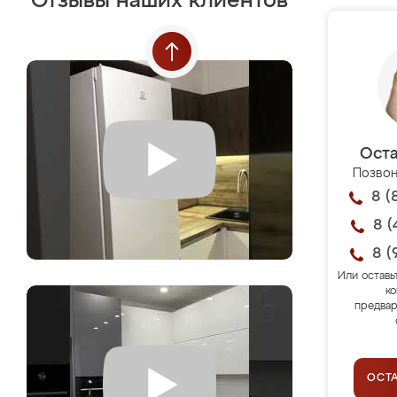
Отзывы наших клиентов
Оста
Позвон
8 (
8 (
8 (
Или оставь
ко
предвар
ОСТ