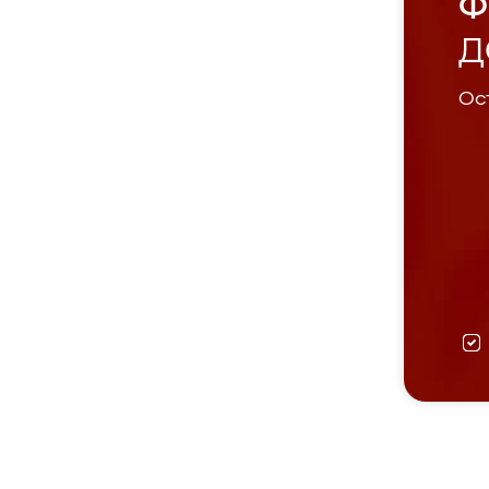
Ф
Д
Ост