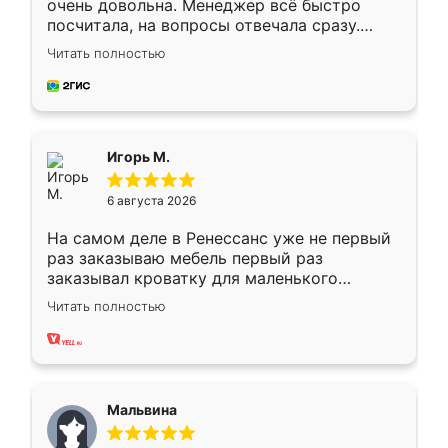
очень довольна. Менеджер всё быстро
посчитала, на вопросы отвечала сразу.
Замерщик приехал в субботу, подошёл к
Читать полностью
делу со всей ответственностью. Собрали
за день, ребята работали аккуратно, даже
пыли почти не было. Качество отличное,
ящики ходят плавно, ничего не скрипит.
Всё подошло как влитое.
Игорь М.
6 августа 2026
На самом деле в Ренессанс уже не первый
раз заказываю мебель первый раз
заказывал кроватку для маленького
ребёнка при его рождении ,во второй раз
Читать полностью
заказал шкаф-купе. По качеству очень
хорошее сборка достаточно быстрая,
также адекватные цены. До этого
сравнивал с разными конкурентами в этом
сегменте ,выбор у конкурентов куда
Мальвина
меньше, здесь же он более разнообразный.
Мне нравится ,если что-то потребуется из