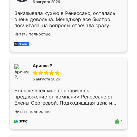
6 августа 2026
мебели буду заказывать только здесь.
Заказывала кухню в Ренессанс, осталась
очень довольна. Менеджер всё быстро
посчитала, на вопросы отвечала сразу.
Замерщик приехал в субботу, подошёл к
Читать полностью
делу со всей ответственностью. Собрали
за день, ребята работали аккуратно, даже
пыли почти не было. Качество отличное,
ящики ходят плавно, ничего не скрипит.
Всё подошло как влитое.
Аринка Р.
5 августа 2026
Больше всех мне понравилось
предложение от компании Ренессанс от
Елены Сергеевой. Подходяшщая цена и
короткие сроки изготовления. Приехавший
Читать полностью
для замера сотрудник Владислав
предложил по моему эскизу самый
1
подходящий вариант шкафа. Немного его
видоизменил, получилось даже лучше, чем