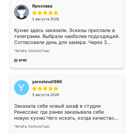
я хотела.
Ярослава
3 августа 2026
Кухню здесь заказали. Эскизы прислали в
телеграмм. Выбрали наиболее подходящий.
Согласовали день для замера. Через 3
недели кухня была уже готова. Остались
Читать полностью
довольны работой. Спасибо Ренессанс
мебель за качественную работу!
yaroslava1986
3 августа 2026
Заказала себе новый шкаф в студии
Ренессанс где ранее заказывала себе
новую кухню.Чего искать, когда качеством
вполне довольна. Служит кухня уже почти
Читать полностью
два года, нареканий нет.