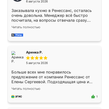
6 августа 2026
мебели буду заказывать только здесь.
Заказывала кухню в Ренессанс, осталась
очень довольна. Менеджер всё быстро
посчитала, на вопросы отвечала сразу.
Замерщик приехал в субботу, подошёл к
Читать полностью
делу со всей ответственностью. Собрали
за день, ребята работали аккуратно, даже
пыли почти не было. Качество отличное,
ящики ходят плавно, ничего не скрипит.
Всё подошло как влитое.
Аринка Р.
5 августа 2026
Больше всех мне понравилось
предложение от компании Ренессанс от
Елены Сергеевой. Подходяшщая цена и
короткие сроки изготовления. Приехавший
Читать полностью
для замера сотрудник Владислав
предложил по моему эскизу самый
1
подходящий вариант шкафа. Немного его
видоизменил, получилось даже лучше, чем