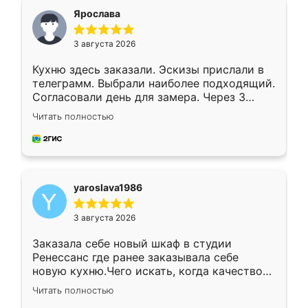
я хотела.
Ярослава
3 августа 2026
Кухню здесь заказали. Эскизы прислали в
телеграмм. Выбрали наиболее подходящий.
Согласовали день для замера. Через 3
недели кухня была уже готова. Остались
Читать полностью
довольны работой. Спасибо Ренессанс
мебель за качественную работу!
yaroslava1986
3 августа 2026
Заказала себе новый шкаф в студии
Ренессанс где ранее заказывала себе
новую кухню.Чего искать, когда качеством
вполне довольна. Служит кухня уже почти
Читать полностью
два года, нареканий нет.