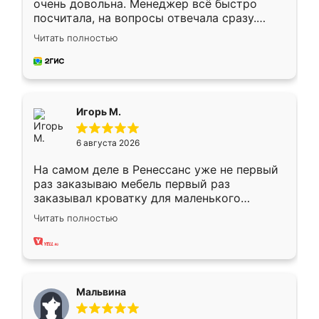
очень довольна. Менеджер всё быстро
посчитала, на вопросы отвечала сразу.
Замерщик приехал в субботу, подошёл к
Читать полностью
делу со всей ответственностью. Собрали
за день, ребята работали аккуратно, даже
пыли почти не было. Качество отличное,
ящики ходят плавно, ничего не скрипит.
Всё подошло как влитое.
Игорь М.
6 августа 2026
На самом деле в Ренессанс уже не первый
раз заказываю мебель первый раз
заказывал кроватку для маленького
ребёнка при его рождении ,во второй раз
Читать полностью
заказал шкаф-купе. По качеству очень
хорошее сборка достаточно быстрая,
также адекватные цены. До этого
сравнивал с разными конкурентами в этом
сегменте ,выбор у конкурентов куда
Мальвина
меньше, здесь же он более разнообразный.
Мне нравится ,если что-то потребуется из