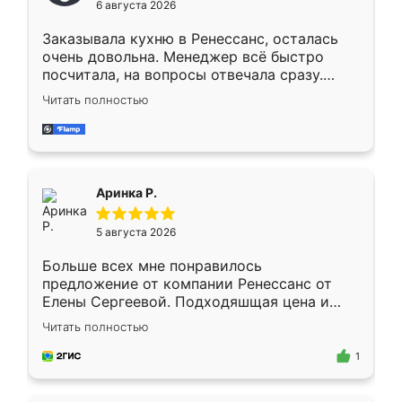
6 августа 2026
мебели буду заказывать только здесь.
Заказывала кухню в Ренессанс, осталась
очень довольна. Менеджер всё быстро
посчитала, на вопросы отвечала сразу.
Замерщик приехал в субботу, подошёл к
Читать полностью
делу со всей ответственностью. Собрали
за день, ребята работали аккуратно, даже
пыли почти не было. Качество отличное,
ящики ходят плавно, ничего не скрипит.
Всё подошло как влитое.
Аринка Р.
5 августа 2026
Больше всех мне понравилось
предложение от компании Ренессанс от
Елены Сергеевой. Подходяшщая цена и
короткие сроки изготовления. Приехавший
Читать полностью
для замера сотрудник Владислав
предложил по моему эскизу самый
1
подходящий вариант шкафа. Немного его
видоизменил, получилось даже лучше, чем