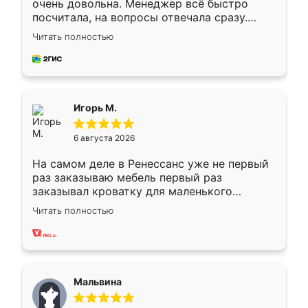
очень довольна. Менеджер всё быстро
посчитала, на вопросы отвечала сразу.
Замерщик приехал в субботу, подошёл к
Читать полностью
делу со всей ответственностью. Собрали
за день, ребята работали аккуратно, даже
пыли почти не было. Качество отличное,
ящики ходят плавно, ничего не скрипит.
Всё подошло как влитое.
Игорь М.
6 августа 2026
На самом деле в Ренессанс уже не первый
раз заказываю мебель первый раз
заказывал кроватку для маленького
ребёнка при его рождении ,во второй раз
Читать полностью
заказал шкаф-купе. По качеству очень
хорошее сборка достаточно быстрая,
также адекватные цены. До этого
сравнивал с разными конкурентами в этом
сегменте ,выбор у конкурентов куда
Мальвина
меньше, здесь же он более разнообразный.
Мне нравится ,если что-то потребуется из