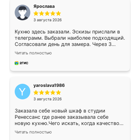
я хотела.
Ярослава
3 августа 2026
Кухню здесь заказали. Эскизы прислали в
телеграмм. Выбрали наиболее подходящий.
Согласовали день для замера. Через 3
недели кухня была уже готова. Остались
Читать полностью
довольны работой. Спасибо Ренессанс
мебель за качественную работу!
yaroslava1986
3 августа 2026
Заказала себе новый шкаф в студии
Ренессанс где ранее заказывала себе
новую кухню.Чего искать, когда качеством
вполне довольна. Служит кухня уже почти
Читать полностью
два года, нареканий нет.