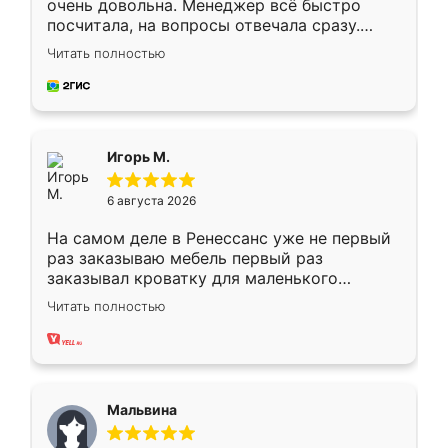
очень довольна. Менеджер всё быстро
посчитала, на вопросы отвечала сразу.
Замерщик приехал в субботу, подошёл к
Читать полностью
делу со всей ответственностью. Собрали
за день, ребята работали аккуратно, даже
пыли почти не было. Качество отличное,
ящики ходят плавно, ничего не скрипит.
Всё подошло как влитое.
Игорь М.
6 августа 2026
На самом деле в Ренессанс уже не первый
раз заказываю мебель первый раз
заказывал кроватку для маленького
ребёнка при его рождении ,во второй раз
Читать полностью
заказал шкаф-купе. По качеству очень
хорошее сборка достаточно быстрая,
также адекватные цены. До этого
сравнивал с разными конкурентами в этом
сегменте ,выбор у конкурентов куда
Мальвина
меньше, здесь же он более разнообразный.
Мне нравится ,если что-то потребуется из