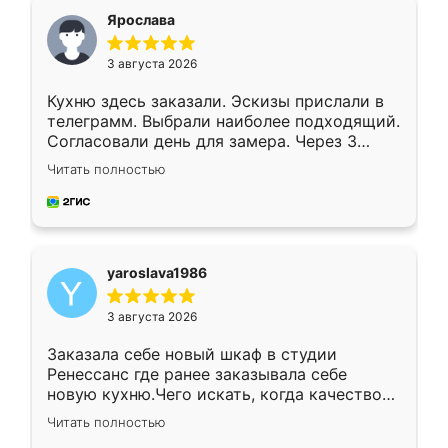
я хотела.
Ярослава
3 августа 2026
Кухню здесь заказали. Эскизы прислали в
телеграмм. Выбрали наиболее подходящий.
Согласовали день для замера. Через 3
недели кухня была уже готова. Остались
Читать полностью
довольны работой. Спасибо Ренессанс
мебель за качественную работу!
yaroslava1986
3 августа 2026
Заказала себе новый шкаф в студии
Ренессанс где ранее заказывала себе
новую кухню.Чего искать, когда качеством
вполне довольна. Служит кухня уже почти
Читать полностью
два года, нареканий нет.