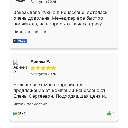
6 августа 2026
мебели буду заказывать только здесь.
Заказывала кухню в Ренессанс, осталась
очень довольна. Менеджер всё быстро
посчитала, на вопросы отвечала сразу.
Замерщик приехал в субботу, подошёл к
Читать полностью
делу со всей ответственностью. Собрали
за день, ребята работали аккуратно, даже
пыли почти не было. Качество отличное,
ящики ходят плавно, ничего не скрипит.
Всё подошло как влитое.
Аринка Р.
5 августа 2026
Больше всех мне понравилось
предложение от компании Ренессанс от
Елены Сергеевой. Подходяшщая цена и
короткие сроки изготовления. Приехавший
Читать полностью
для замера сотрудник Владислав
предложил по моему эскизу самый
1
подходящий вариант шкафа. Немного его
видоизменил, получилось даже лучше, чем