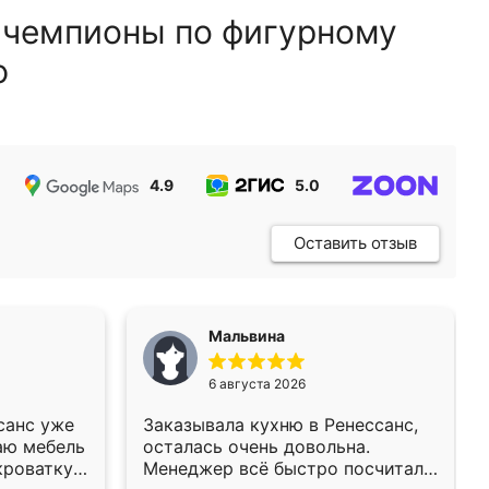
 чемпионы по фигурному
ю
4.9
5.0
5.0
Оставить отзыв
Мальвина
6 августа 2026
санс уже
Заказывала кухню в Ренессанс,
аю мебель
осталась очень довольна.
кроватку
Менеджер всё быстро посчитала,