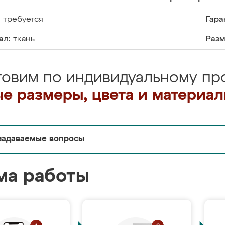
:
требуется
Гара
ал:
ткань
Разм
товим по индивидуальному про
е размеры, цвета и материа
задаваемые вопросы
ма работы