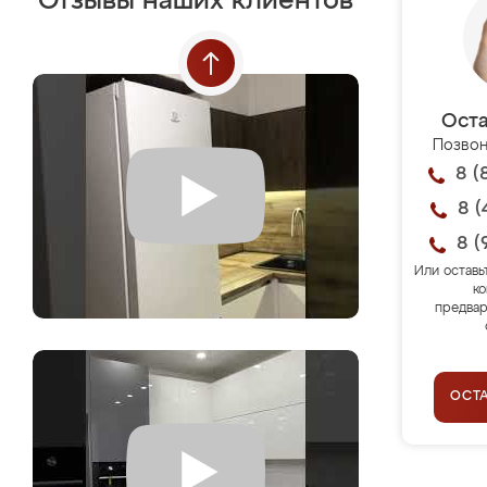
Отзывы наших клиентов
Оста
Позвон
8 (
8 (
8 (
Или оставь
ко
предвар
ОСТ