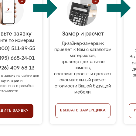
вьте заявку
Замер и расчет
ите по номерам
Дизайнер-замерщик
800) 511-89-55
приедет к Вам с каталогом
материалов,
Вы
495) 665-24-01
проведёт детальные
р
926) 409-68-13
замеры,
д
составит проект и сделает
з
те заявку на сайте для
окончательный расчёт
нсультации и
стоимости Вашей будущей
ительного расчёта
стоимости.
мебели.
ВЫЗВАТЬ ЗАМЕРЩИКА
АВИТЬ ЗАЯВКУ