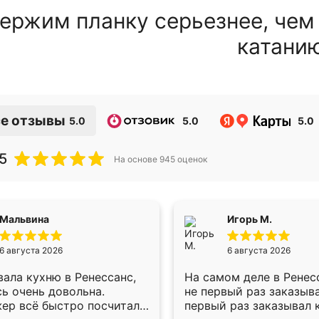
ержим планку серьезнее, чем
катани
е отзывы
5.0
5.0
5.0
5
На основе
945
оценок
Мальвина
Игорь М.
6 августа 2026
6 августа 2026
ала кухню в Ренессанс,
На самом деле в Ренес
ь очень довольна.
не первый раз заказыв
ер всё быстро посчитала,
первый раз заказывал 