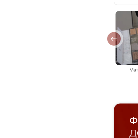
Мат
Ф
Д