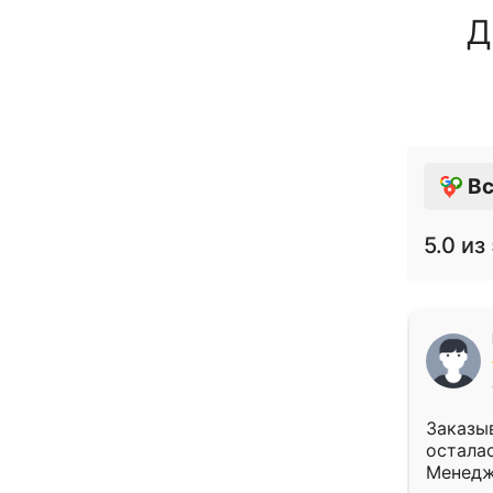
Д
Вс
5.0
из 
Заказыв
осталас
Менедж