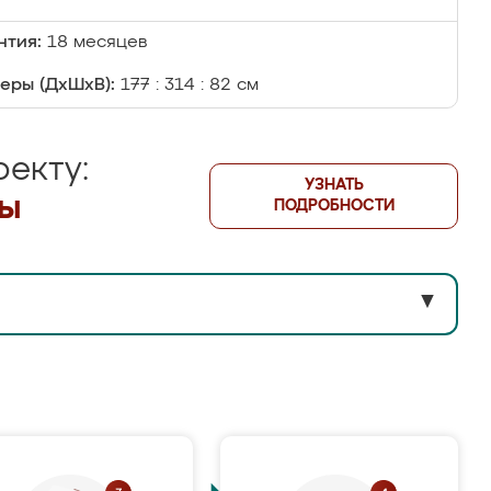
нтия:
18 месяцев
еры (ДхШхВ):
177 : 314 : 82 см
екту:
УЗНАТЬ
лы
ПОДРОБНОСТИ
▼