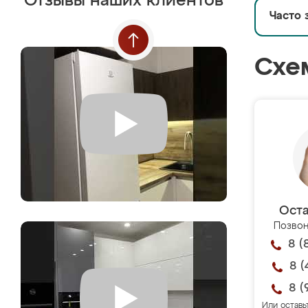
Отзывы наших клиентов
Часто 
Схе
Оста
Позвон
8 (
8 (
8 (
Или оставь