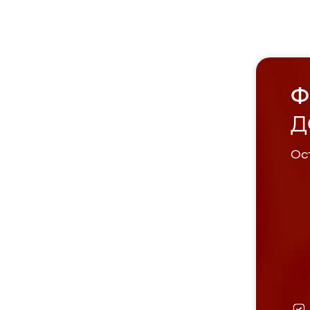
Ф
Д
Ост