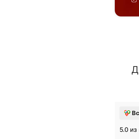
Д
Вс
5.0
из 