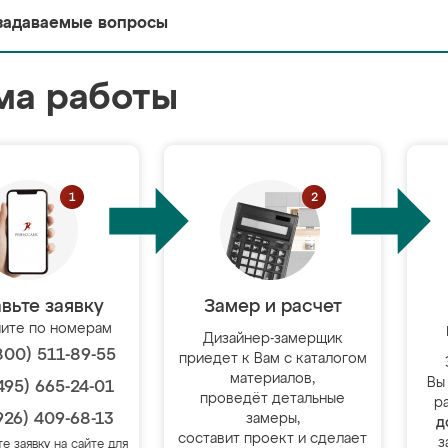
задаваемые вопросы
ма работы
вьте заявку
Замер и расчет
ите по номерам
Дизайнер-замерщик
800) 511-89-55
приедет к Вам с каталогом
материалов,
Вы
495) 665-24-01
проведёт детальные
р
926) 409-68-13
замеры,
д
составит проект и сделает
з
те заявку на сайте для