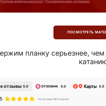
Политике конфиденциальности
|
Пользовательскому соглашению
ПОСМОТРЕТЬ МАТ
ержим планку серьезнее, чем
катани
е отзывы
5.0
5.0
5.0
5
На основе
945
оценок