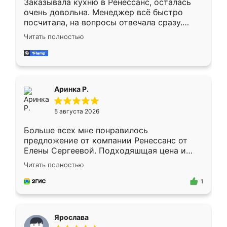
Заказывала кухню в Ренессанс, осталась
очень довольна. Менеджер всё быстро
посчитала, на вопросы отвечала сразу.
Замерщик приехал в субботу, подошёл к
Читать полностью
делу со всей ответственностью. Собрали
за день, ребята работали аккуратно, даже
пыли почти не было. Качество отличное,
ящики ходят плавно, ничего не скрипит.
Всё подошло как влитое.
Аринка Р.
5 августа 2026
Больше всех мне понравилось
предложение от компании Ренессанс от
Елены Сергеевой. Подходяшщая цена и
короткие сроки изготовления. Приехавший
Читать полностью
для замера сотрудник Владислав
предложил по моему эскизу самый
1
подходящий вариант шкафа. Немного его
видоизменил, получилось даже лучше, чем
я хотела.
Ярослава