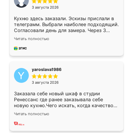
3 августа 2026
Кухню здесь заказали. Эскизы прислали в
телеграмм. Выбрали наиболее подходящий.
Согласовали день для замера. Через 3
недели кухня была уже готова. Остались
Читать полностью
довольны работой. Спасибо Ренессанс
мебель за качественную работу!
yaroslava1986
3 августа 2026
Заказала себе новый шкаф в студии
Ренессанс где ранее заказывала себе
новую кухню.Чего искать, когда качеством
вполне довольна. Служит кухня уже почти
Читать полностью
два года, нареканий нет.