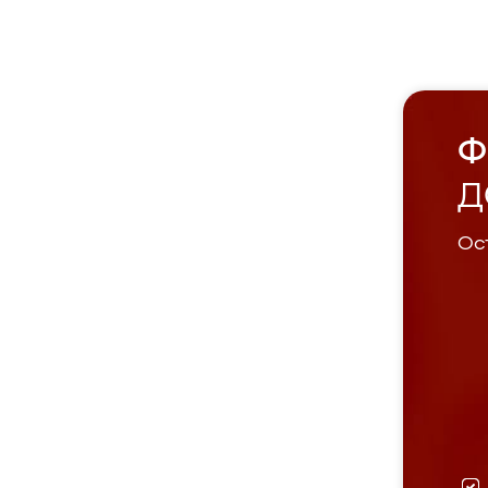
Ф
Д
Ост