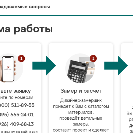
задаваемые вопросы
ма работы
вьте заявку
Замер и расчет
ите по номерам
Дизайнер-замерщик
800) 511-89-55
приедет к Вам с каталогом
материалов,
Вы
495) 665-24-01
проведёт детальные
р
926) 409-68-13
замеры,
д
составит проект и сделает
з
те заявку на сайте для