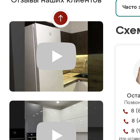
Отзывы наших клиентов
Часто 
Схе
Оста
Позвон
8 (
8 (
8 (
Или оставь