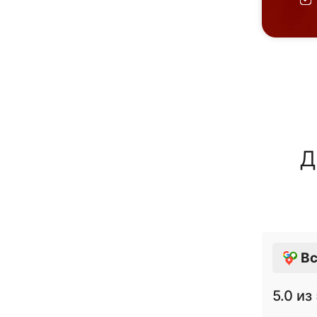
Д
Вс
5.0
из 