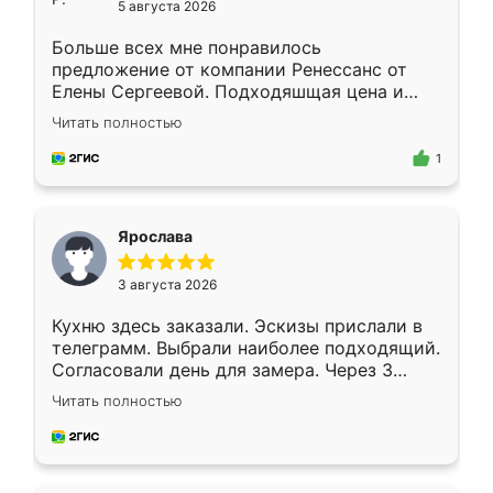
5 августа 2026
Больше всех мне понравилось
предложение от компании Ренессанс от
Елены Сергеевой. Подходяшщая цена и
короткие сроки изготовления. Приехавший
Читать полностью
для замера сотрудник Владислав
предложил по моему эскизу самый
1
подходящий вариант шкафа. Немного его
видоизменил, получилось даже лучше, чем
я хотела.
Ярослава
3 августа 2026
Кухню здесь заказали. Эскизы прислали в
телеграмм. Выбрали наиболее подходящий.
Согласовали день для замера. Через 3
недели кухня была уже готова. Остались
Читать полностью
довольны работой. Спасибо Ренессанс
мебель за качественную работу!