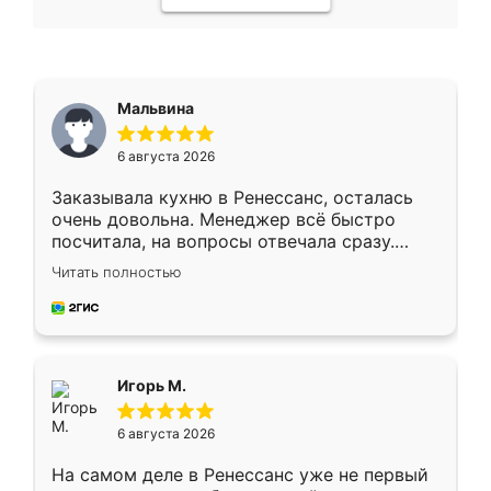
Мальвина
6 августа 2026
Заказывала кухню в Ренессанс, осталась
очень довольна. Менеджер всё быстро
посчитала, на вопросы отвечала сразу.
Замерщик приехал в субботу, подошёл к
Читать полностью
делу со всей ответственностью. Собрали
за день, ребята работали аккуратно, даже
пыли почти не было. Качество отличное,
ящики ходят плавно, ничего не скрипит.
Всё подошло как влитое.
Игорь М.
6 августа 2026
На самом деле в Ренессанс уже не первый