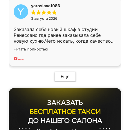
yaroslava1986
3 августа 2026
Заказала себе новый шкаф в студии
Ренессанс где ранее заказывала себе
новую кухню.Чего искать, когда качеством
вполне довольна. Служит кухня уже почти
Читать полностью
два года, нареканий нет.
Еще
ЗАКАЗАТЬ
БЕСПЛАТНОЕ ТАКСИ
ДО НАШЕГО САЛОНА