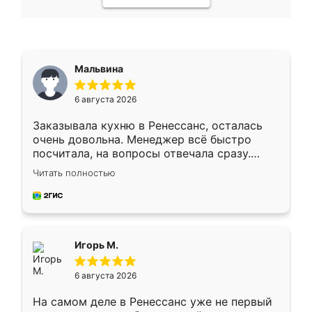
Мальвина
6 августа 2026
Заказывала кухню в Ренессанс, осталась
очень довольна. Менеджер всё быстро
посчитала, на вопросы отвечала сразу.
Замерщик приехал в субботу, подошёл к
Читать полностью
делу со всей ответственностью. Собрали
за день, ребята работали аккуратно, даже
пыли почти не было. Качество отличное,
ящики ходят плавно, ничего не скрипит.
Всё подошло как влитое.
Игорь М.
6 августа 2026
На самом деле в Ренессанс уже не первый