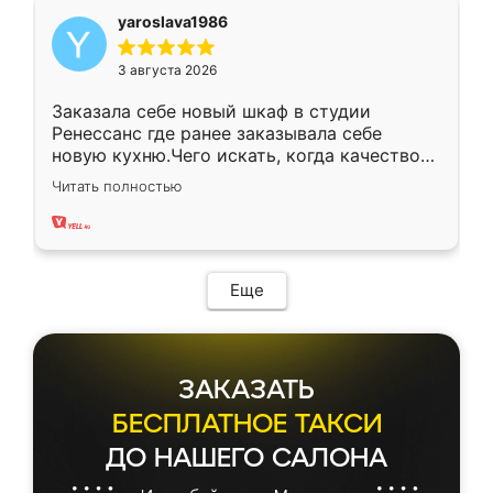
yaroslava1986
3 августа 2026
Заказала себе новый шкаф в студии
Ренессанс где ранее заказывала себе
новую кухню.Чего искать, когда качеством
вполне довольна. Служит кухня уже почти
Читать полностью
два года, нареканий нет.
Еще
ЗАКАЗАТЬ
БЕСПЛАТНОЕ ТАКСИ
ДО НАШЕГО САЛОНА