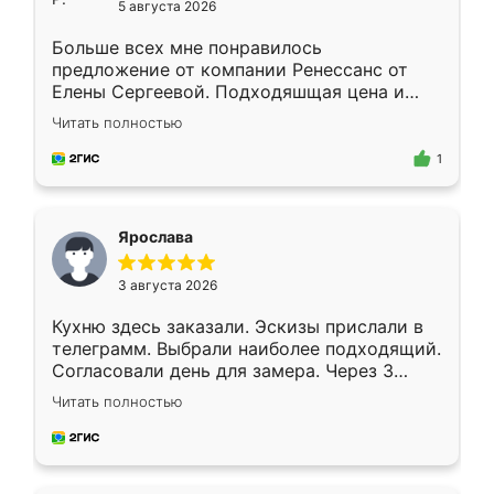
5 августа 2026
Больше всех мне понравилось
предложение от компании Ренессанс от
Елены Сергеевой. Подходяшщая цена и
короткие сроки изготовления. Приехавший
Читать полностью
для замера сотрудник Владислав
предложил по моему эскизу самый
1
подходящий вариант шкафа. Немного его
видоизменил, получилось даже лучше, чем
я хотела.
Ярослава
3 августа 2026
Кухню здесь заказали. Эскизы прислали в
телеграмм. Выбрали наиболее подходящий.
Согласовали день для замера. Через 3
недели кухня была уже готова. Остались
Читать полностью
довольны работой. Спасибо Ренессанс
мебель за качественную работу!