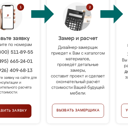
вьте заявку
Замер и расчет
ите по номерам
Дизайнер-замерщик
800) 511-89-55
приедет к Вам с каталогом
материалов,
Вы
495) 665-24-01
проведёт детальные
р
926) 409-68-13
замеры,
д
составит проект и сделает
з
те заявку на сайте для
окончательный расчёт
нсультации и
стоимости Вашей будущей
ительного расчёта
стоимости.
мебели.
ВЫЗВАТЬ ЗАМЕРЩИКА
АВИТЬ ЗАЯВКУ