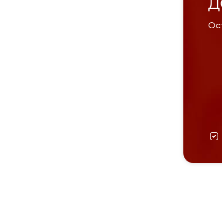
Д
Ост