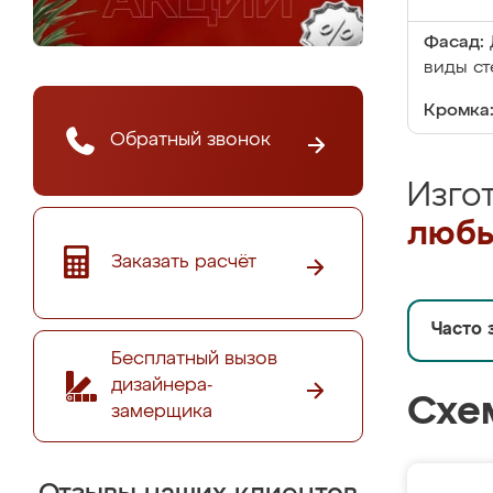
Фасад:
виды ст
Кромка
Обратный звонок
Изго
любы
Заказать расчёт
Часто 
Бесплатный вызов
дизайнера-
Схе
замерщика