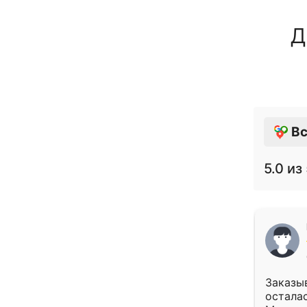
Д
Вс
5.0
из 
Заказыв
осталас