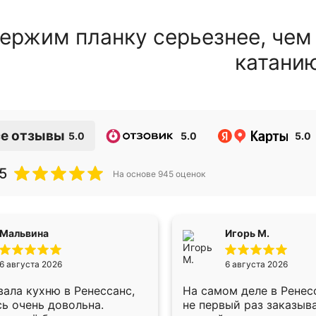
ержим планку серьезнее, чем
катани
е отзывы
5.0
5.0
5.0
5
На основе
945
оценок
Мальвина
Игорь М.
6 августа 2026
6 августа 2026
ала кухню в Ренессанс,
На самом деле в Ренес
ь очень довольна.
не первый раз заказыв