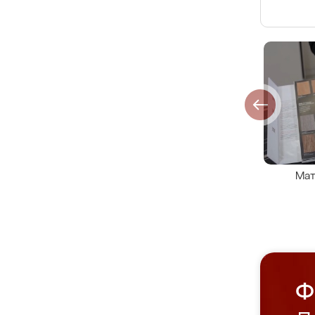
Мат
Ф