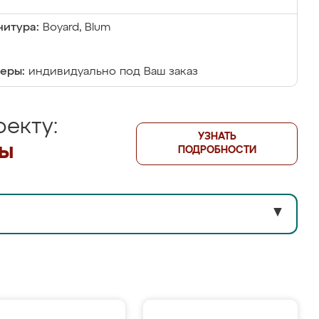
итура:
Boyard, Blum
еры:
индивидуально под Ваш заказ
екту:
УЗНАТЬ
лы
ПОДРОБНОСТИ
▼