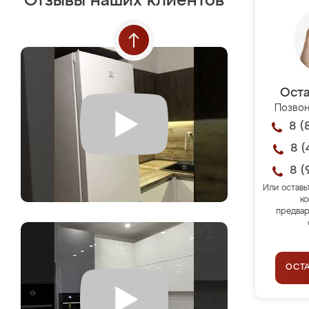
Отзывы наших клиентов
Оста
Позвон
8 (
8 (
8 (
Или оставь
ко
предвар
ОСТ