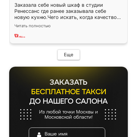
Заказала себе новый шкаф в студии
Ренессанс где ранее заказывала себе
новую кухню.Чего искать, когда качеством
вполне довольна. Служит кухня уже почти
Читать полностью
два года, нареканий нет.
Еще
ЗАКАЗАТЬ
БЕСПЛАТНОЕ ТАКСИ
ДО НАШЕГО САЛОНА
Из любой точки Москвы и
Московской области!