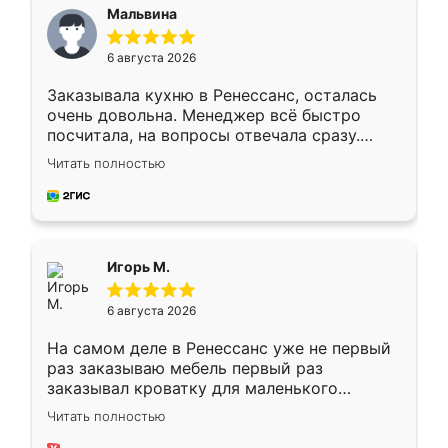
Мальвина
6 августа 2026
Заказывала кухню в Ренессанс, осталась
очень довольна. Менеджер всё быстро
посчитала, на вопросы отвечала сразу.
Замерщик приехал в субботу, подошёл к
Читать полностью
делу со всей ответственностью. Собрали
за день, ребята работали аккуратно, даже
пыли почти не было. Качество отличное,
ящики ходят плавно, ничего не скрипит.
Всё подошло как влитое.
Игорь М.
6 августа 2026
На самом деле в Ренессанс уже не первый
раз заказываю мебель первый раз
заказывал кроватку для маленького
ребёнка при его рождении ,во второй раз
Читать полностью
заказал шкаф-купе. По качеству очень