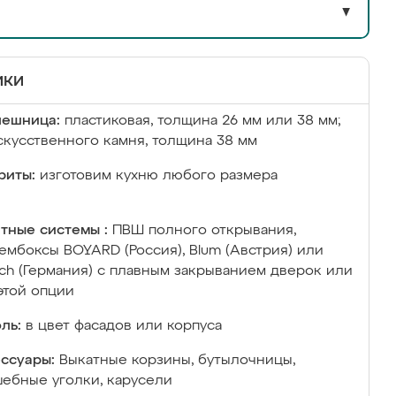
▼
ики
лешница:
пластиковая, толщина 26 мм или 38 мм;
скусственного камня, толщина 38 мм
риты:
изготовим кухню любого размера
тные системы :
ПВШ полного открывания,
ембоксы BOYARD (Россия), Blum (Австрия) или
ich (Германия) с плавным закрыванием дверок или
этой опции
ль:
в цвет фасадов или корпуса
ссуары:
Выкатные корзины, бутылочницы,
ебные уголки, карусели