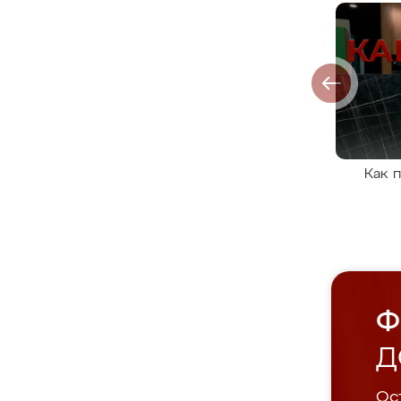
Как 
Ф
Д
Ост