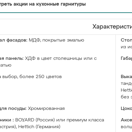
реть акции на кухонные гарнитуры
Характерист
ал фасадов:
МДФ, покрытые эмалью
Сто
из и
я панель:
ХДФ в цвет столешницы или с
Габа
чатью
а выбор, более 250 цветов
Выка
танд
Hett
без 
ля посуды:
Хромированная
Цоко
ники :
BOYARD (Россия) или премиум класса
Аксе
встрия), Hettich (Германия)
волш