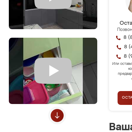
Оста
Позвон
8 (
8 (
8 (
Или оставь
ко
предвар
ОСТ
Ваша