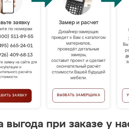
вьте заявку
Замер и расчет
ите по номерам
Дизайнер-замерщик
800) 511-89-55
приедет к Вам с каталогом
материалов,
Вы
495) 665-24-01
проведёт детальные
р
926) 409-68-13
замеры,
д
составит проект и сделает
з
те заявку на сайте для
окончательный расчёт
нсультации и
стоимости Вашей будущей
ительного расчёта
стоимости.
мебели.
ВЫЗВАТЬ ЗАМЕРЩИКА
АВИТЬ ЗАЯВКУ
 выгода при заказе у на