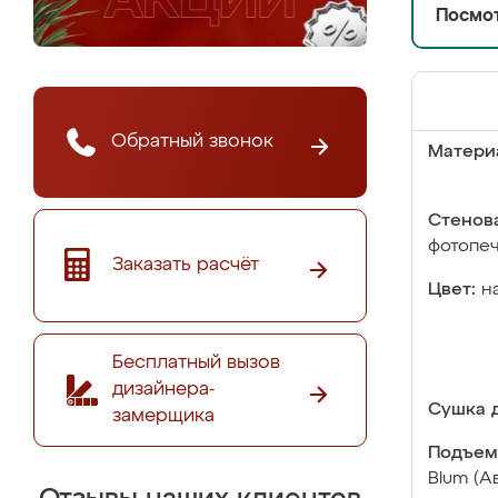
Посмот
Обратный звонок
Матери
Стенова
фотопе
Заказать расчёт
Цвет:
н
Бесплатный вызов
дизайнера-
Сушка д
замерщика
Подъем
Blum (А