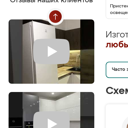
Отзывы наших клиентов
Пристен
освеще
Изго
любы
Часто 
Схе