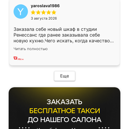
yaroslava1986
3 августа 2026
Заказала себе новый шкаф в студии
Ренессанс где ранее заказывала себе
новую кухню.Чего искать, когда качеством
вполне довольна. Служит кухня уже почти
Читать полностью
два года, нареканий нет.
Еще
ЗАКАЗАТЬ
БЕСПЛАТНОЕ ТАКСИ
ДО НАШЕГО САЛОНА