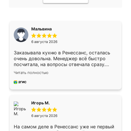
Мальвина
6 августа 2026
Заказывала кухню в Ренессанс, осталась
очень довольна. Менеджер всё быстро
посчитала, на вопросы отвечала сразу.
Замерщик приехал в субботу, подошёл к
Читать полностью
делу со всей ответственностью. Собрали
за день, ребята работали аккуратно, даже
пыли почти не было. Качество отличное,
ящики ходят плавно, ничего не скрипит.
Всё подошло как влитое.
Игорь М.
6 августа 2026
На самом деле в Ренессанс уже не первый