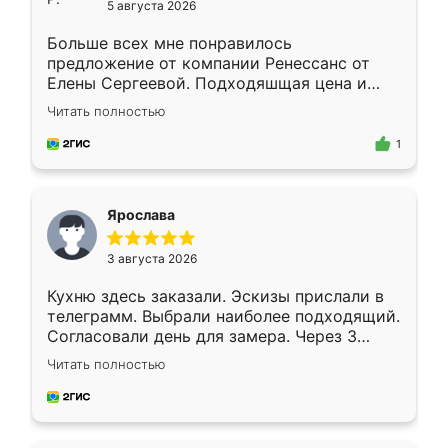
5 августа 2026
Больше всех мне понравилось
предложение от компании Ренессанс от
Елены Сергеевой. Подходяшщая цена и
короткие сроки изготовления. Приехавший
Читать полностью
для замера сотрудник Владислав
предложил по моему эскизу самый
1
подходящий вариант шкафа. Немного его
видоизменил, получилось даже лучше, чем
я хотела.
Ярослава
3 августа 2026
Кухню здесь заказали. Эскизы прислали в
телеграмм. Выбрали наиболее подходящий.
Согласовали день для замера. Через 3
недели кухня была уже готова. Остались
Читать полностью
довольны работой. Спасибо Ренессанс
мебель за качественную работу!