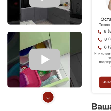
Оста
Позвон
8 (
8 (
8 (
Или оставь
ко
предвар
ОСТ
Ваша