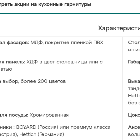
реть акции на кухонные гарнитуры
Характерист
ал фасадов:
МДФ, покрытые плёнкой ПВХ
Сто
из и
я панель:
ХДФ в цвет столешницы или с
Габа
чатью
а выбор, более 200 цветов
Выка
танд
Hett
без 
ля посуды:
Хромированная
Цоко
ники :
BOYARD (Россия) или премиум класса
Аксе
встрия), Hettich (Германия)
волш