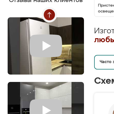
Отзывы наших клиентов
Пристен
освеще
Изго
любы
Часто 
Схе