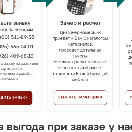
вьте заявку
Замер и расчет
ите по номерам
Дизайнер-замерщик
800) 511-89-55
приедет к Вам с каталогом
материалов,
Вы
495) 665-24-01
проведёт детальные
р
926) 409-68-13
замеры,
д
составит проект и сделает
з
те заявку на сайте для
окончательный расчёт
нсультации и
стоимости Вашей будущей
ительного расчёта
стоимости.
мебели.
ВЫЗВАТЬ ЗАМЕРЩИКА
АВИТЬ ЗАЯВКУ
 выгода при заказе у на