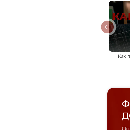
Как 
Ф
Д
Ост