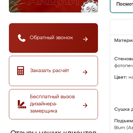
Посмот
Обратный звонок
Матери
Стенова
фотопе
Заказать расчёт
Цвет:
н
Бесплатный вызов
дизайнера-
Сушка д
замерщика
Подъем
Blum (А