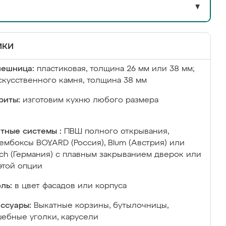
▼
ики
лешница:
пластиковая, толщина 26 мм или 38 мм;
скусственного камня, толщина 38 мм
риты:
изготовим кухню любого размера
тные системы :
ПВШ полного открывания,
ембоксы BOYARD (Россия), Blum (Австрия) или
ich (Германия) с плавным закрыванием дверок или
этой опции
ль:
в цвет фасадов или корпуса
ссуары:
Выкатные корзины, бутылочницы,
ебные уголки, карусели