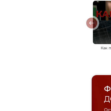
Как 
Ф
Д
Ост