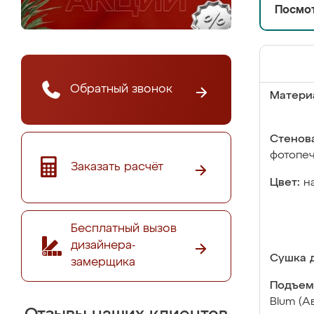
Посмот
Обратный звонок
Матери
Стенова
фотопе
Заказать расчёт
Цвет:
н
Бесплатный вызов
дизайнера-
Сушка д
замерщика
Подъем
Blum (А