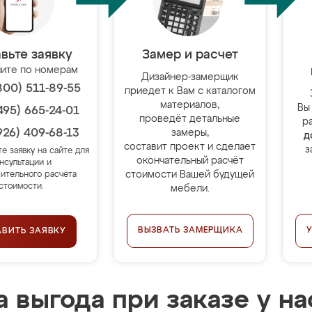
вьте заявку
Замер и расчет
ите по номерам
Дизайнер-замерщик
800) 511-89-55
приедет к Вам с каталогом
материалов,
Вы
495) 665-24-01
проведёт детальные
р
926) 409-68-13
замеры,
д
составит проект и сделает
з
те заявку на сайте для
окончательный расчёт
нсультации и
стоимости Вашей будущей
ительного расчёта
стоимости.
мебели.
ВЫЗВАТЬ ЗАМЕРЩИКА
АВИТЬ ЗАЯВКУ
 выгода при заказе у на