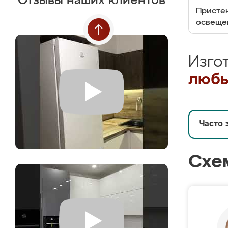
Отзывы наших клиентов
Пристен
освеще
Изго
любы
Часто 
Схе