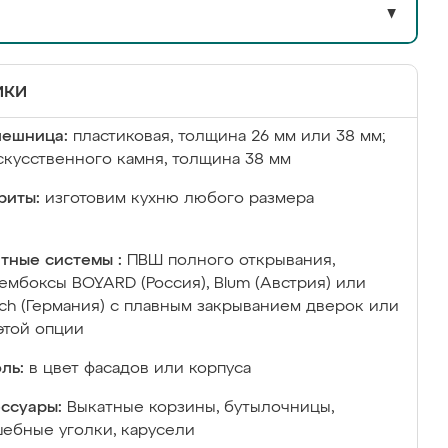
▼
ики
лешница:
пластиковая, толщина 26 мм или 38 мм;
скусственного камня, толщина 38 мм
риты:
изготовим кухню любого размера
тные системы :
ПВШ полного открывания,
ембоксы BOYARD (Россия), Blum (Австрия) или
ich (Германия) с плавным закрыванием дверок или
этой опции
ль:
в цвет фасадов или корпуса
ссуары:
Выкатные корзины, бутылочницы,
ебные уголки, карусели