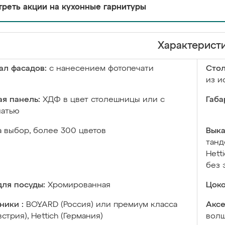
реть акции на кухонные гарнитуры
Характерист
ал фасадов:
с нанесением фотопечати
Сто
из и
я панель:
ХДФ в цвет столешницы или с
Габа
чатью
а выбор, более 300 цветов
Выка
танд
Hett
без 
ля посуды:
Хромированная
Цоко
ники :
BOYARD (Россия) или премиум класса
Аксе
встрия), Hettich (Германия)
волш