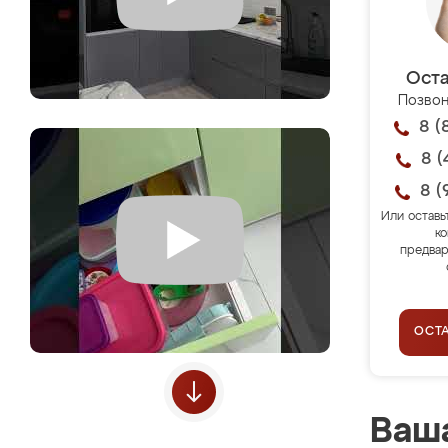
Оста
Позвон
8 (
8 (
8 (
Или оставь
ко
предвар
ОСТ
Ваша