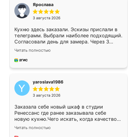
я хотела.
Ярослава
3 августа 2026
Кухню здесь заказали. Эскизы прислали в
телеграмм. Выбрали наиболее подходящий.
Согласовали день для замера. Через 3
недели кухня была уже готова. Остались
Читать полностью
довольны работой. Спасибо Ренессанс
мебель за качественную работу!
yaroslava1986
3 августа 2026
Заказала себе новый шкаф в студии
Ренессанс где ранее заказывала себе
новую кухню.Чего искать, когда качеством
вполне довольна. Служит кухня уже почти
Читать полностью
два года, нареканий нет.