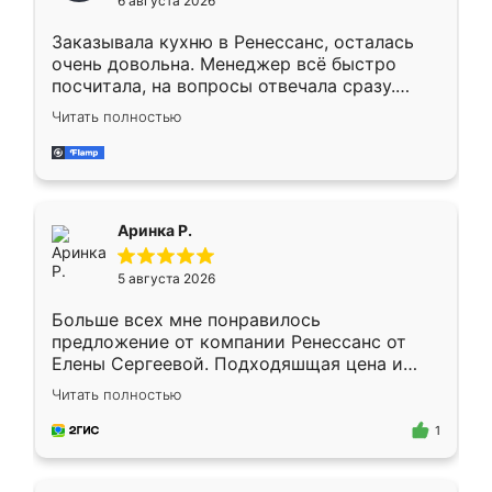
6 августа 2026
мебели буду заказывать только здесь.
Заказывала кухню в Ренессанс, осталась
очень довольна. Менеджер всё быстро
посчитала, на вопросы отвечала сразу.
Замерщик приехал в субботу, подошёл к
Читать полностью
делу со всей ответственностью. Собрали
за день, ребята работали аккуратно, даже
пыли почти не было. Качество отличное,
ящики ходят плавно, ничего не скрипит.
Всё подошло как влитое.
Аринка Р.
5 августа 2026
Больше всех мне понравилось
предложение от компании Ренессанс от
Елены Сергеевой. Подходяшщая цена и
короткие сроки изготовления. Приехавший
Читать полностью
для замера сотрудник Владислав
предложил по моему эскизу самый
1
подходящий вариант шкафа. Немного его
видоизменил, получилось даже лучше, чем