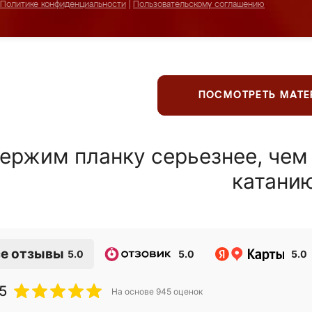
Политике конфиденциальности
|
Пользовательскому соглашению
ПОСМОТРЕТЬ МАТ
ержим планку серьезнее, чем
катани
е отзывы
5.0
5.0
5.0
5
На основе
945
оценок