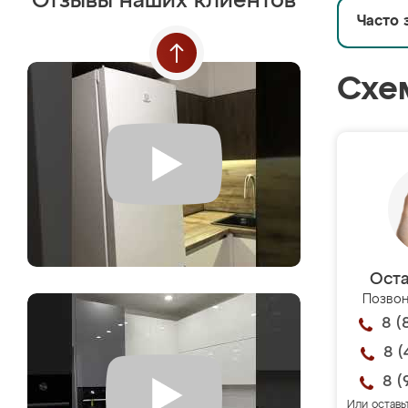
Отзывы наших клиентов
Часто 
Схе
Оста
Позвон
8 (
8 (
8 (
Или оставь