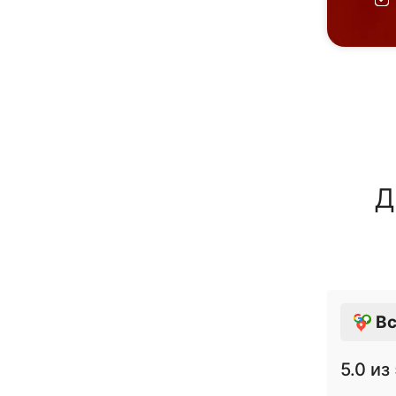
Д
Вс
5.0
из 