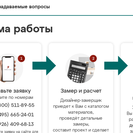
задаваемые вопросы
ма работы
вьте заявку
Замер и расчет
ите по номерам
Дизайнер-замерщик
800) 511-89-55
приедет к Вам с каталогом
материалов,
Вы
495) 665-24-01
проведёт детальные
р
926) 409-68-13
замеры,
д
составит проект и сделает
з
те заявку на сайте для