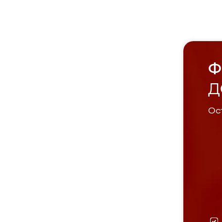
Ф
Д
Ост