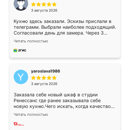
3 августа 2026
Кухню здесь заказали. Эскизы прислали в
телеграмм. Выбрали наиболее подходящий.
Согласовали день для замера. Через 3
недели кухня была уже готова. Остались
Читать полностью
довольны работой. Спасибо Ренессанс
мебель за качественную работу!
yaroslava1986
3 августа 2026
Заказала себе новый шкаф в студии
Ренессанс где ранее заказывала себе
новую кухню.Чего искать, когда качеством
вполне довольна. Служит кухня уже почти
Читать полностью
два года, нареканий нет.