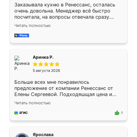
Заказывала кухню в Ренессанс, осталась
очень довольна. Менеджер всё быстро
посчитала, на вопросы отвечала сразу.
Замерщик приехал в субботу, подошёл к
Читать полностью
делу со всей ответственностью. Собрали
за день, ребята работали аккуратно, даже
пыли почти не было. Качество отличное,
ящики ходят плавно, ничего не скрипит.
Всё подошло как влитое.
Аринка Р.
5 августа 2026
Больше всех мне понравилось
предложение от компании Ренессанс от
Елены Сергеевой. Подходяшщая цена и
короткие сроки изготовления. Приехавший
Читать полностью
для замера сотрудник Владислав
предложил по моему эскизу самый
1
подходящий вариант шкафа. Немного его
видоизменил, получилось даже лучше, чем
я хотела.
Ярослава