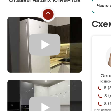
Отзывы наших клиентов
Часто 
Схе
Оста
Позвон
8 (
8 (
8 (
Или оставь