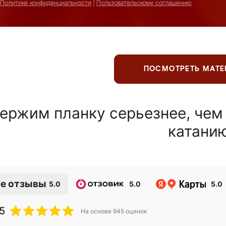
Политике конфиденциальности
|
Пользовательскому соглашению
ПОСМОТРЕТЬ МАТ
ержим планку серьезнее, чем
катани
е отзывы
5.0
5.0
5.0
5
На основе
945
оценок