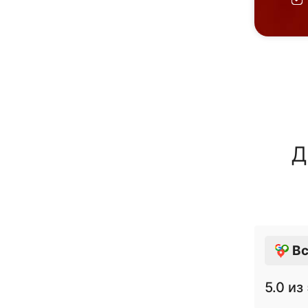
Д
Вс
5.0
из 