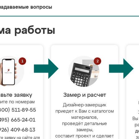
задаваемые вопросы
ма работы
вьте заявку
Замер и расчет
ите по номерам
Дизайнер-замерщик
800) 511-89-55
приедет к Вам с каталогом
материалов,
Вы
495) 665-24-01
проведёт детальные
р
926) 409-68-13
замеры,
д
составит проект и сделает
з
те заявку на сайте для