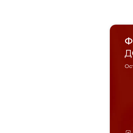
Ф
Д
Ост