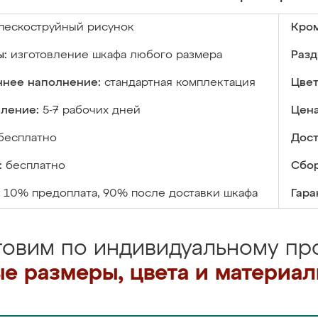
пескоструйный рисунок
Кром
ы:
изготовление шкафа любого размера
Разд
ннее наполнение:
стандартная комплектация
Цвет
вление:
5-7 рабочих дней
Цена
бесплатно
Дост
:
бесплатно
Сбор
10% предоплата, 90% после доставки шкафа
Гара
товим по индивидуальному про
е размеры, цвета и материа