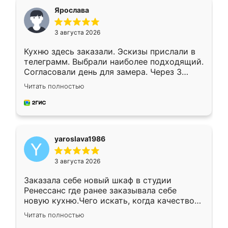
я хотела.
Ярослава
3 августа 2026
Кухню здесь заказали. Эскизы прислали в
телеграмм. Выбрали наиболее подходящий.
Согласовали день для замера. Через 3
недели кухня была уже готова. Остались
Читать полностью
довольны работой. Спасибо Ренессанс
мебель за качественную работу!
yaroslava1986
3 августа 2026
Заказала себе новый шкаф в студии
Ренессанс где ранее заказывала себе
новую кухню.Чего искать, когда качеством
вполне довольна. Служит кухня уже почти
Читать полностью
два года, нареканий нет.