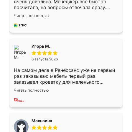
очень довольна. Менеджер всё быстро
посчитала, на вопросы отвечала сразу.
Замерщик приехал в субботу, подошёл к
Читать полностью
делу со всей ответственностью. Собрали
за день, ребята работали аккуратно, даже
пыли почти не было. Качество отличное,
ящики ходят плавно, ничего не скрипит.
Всё подошло как влитое.
Игорь М.
6 августа 2026
На самом деле в Ренессанс уже не первый
раз заказываю мебель первый раз
заказывал кроватку для маленького
ребёнка при его рождении ,во второй раз
Читать полностью
заказал шкаф-купе. По качеству очень
хорошее сборка достаточно быстрая,
также адекватные цены. До этого
сравнивал с разными конкурентами в этом
сегменте ,выбор у конкурентов куда
Мальвина
меньше, здесь же он более разнообразный.
Мне нравится ,если что-то потребуется из