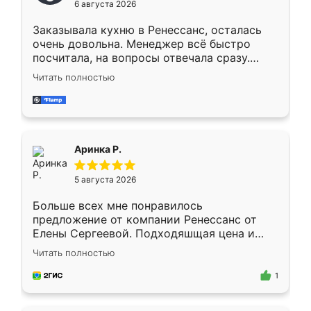
6 августа 2026
мебели буду заказывать только здесь.
Заказывала кухню в Ренессанс, осталась
очень довольна. Менеджер всё быстро
посчитала, на вопросы отвечала сразу.
Замерщик приехал в субботу, подошёл к
Читать полностью
делу со всей ответственностью. Собрали
за день, ребята работали аккуратно, даже
пыли почти не было. Качество отличное,
ящики ходят плавно, ничего не скрипит.
Всё подошло как влитое.
Аринка Р.
5 августа 2026
Больше всех мне понравилось
предложение от компании Ренессанс от
Елены Сергеевой. Подходяшщая цена и
короткие сроки изготовления. Приехавший
Читать полностью
для замера сотрудник Владислав
предложил по моему эскизу самый
1
подходящий вариант шкафа. Немного его
видоизменил, получилось даже лучше, чем