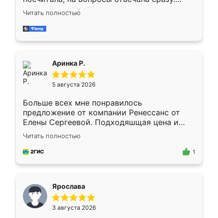
Замерщик приехал в субботу, подошёл к
Читать полностью
делу со всей ответственностью. Собрали
за день, ребята работали аккуратно, даже
пыли почти не было. Качество отличное,
ящики ходят плавно, ничего не скрипит.
Всё подошло как влитое.
Аринка Р.
5 августа 2026
Больше всех мне понравилось
предложение от компании Ренессанс от
Елены Сергеевой. Подходяшщая цена и
короткие сроки изготовления. Приехавший
Читать полностью
для замера сотрудник Владислав
предложил по моему эскизу самый
1
подходящий вариант шкафа. Немного его
видоизменил, получилось даже лучше, чем
я хотела.
Ярослава
3 августа 2026