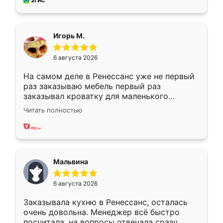
за день, ребята работали аккуратно, даже
пыли почти не было. Качество отличное,
ящики ходят плавно, ничего не скрипит.
Всё подошло как влитое.
Игорь М.
6 августа 2026
На самом деле в Ренессанс уже не первый
раз заказываю мебель первый раз
заказывал кроватку для маленького
ребёнка при его рождении ,во второй раз
Читать полностью
заказал шкаф-купе. По качеству очень
хорошее сборка достаточно быстрая,
также адекватные цены. До этого
сравнивал с разными конкурентами в этом
сегменте ,выбор у конкурентов куда
Мальвина
меньше, здесь же он более разнообразный.
Мне нравится ,если что-то потребуется из
6 августа 2026
мебели буду заказывать только здесь.
Заказывала кухню в Ренессанс, осталась
очень довольна. Менеджер всё быстро
посчитала, на вопросы отвечала сразу.