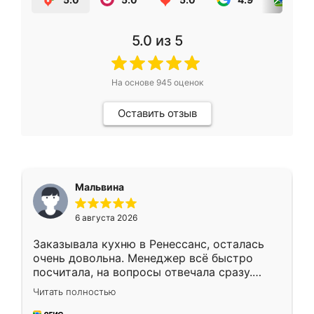
5.0
из 5
На основе
945
оценок
Оставить отзыв
Мальвина
6 августа 2026
Заказывала кухню в Ренессанс, осталась
очень довольна. Менеджер всё быстро
посчитала, на вопросы отвечала сразу.
Замерщик приехал в субботу, подошёл к
Читать полностью
делу со всей ответственностью. Собрали