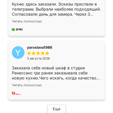
Кухню здесь заказали. Эскизы прислали в
телеграмм. Выбрали наиболее подходящий.
Согласовали день для замера. Через 3
недели кухня была уже готова. Остались
Читать полностью
довольны работой. Спасибо Ренессанс
мебель за качественную работу!
yaroslava1986
3 августа 2026
Заказала себе новый шкаф в студии
Ренессанс где ранее заказывала себе
новую кухню.Чего искать, когда качеством
вполне довольна. Служит кухня уже почти
Читать полностью
два года, нареканий нет.
Еще