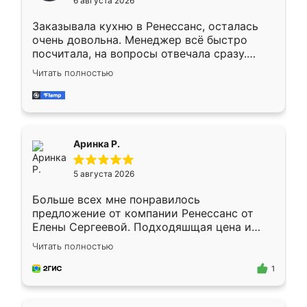
6 августа 2026
мебели буду заказывать только здесь.
Заказывала кухню в Ренессанс, осталась
очень довольна. Менеджер всё быстро
посчитала, на вопросы отвечала сразу.
Замерщик приехал в субботу, подошёл к
Читать полностью
делу со всей ответственностью. Собрали
за день, ребята работали аккуратно, даже
пыли почти не было. Качество отличное,
ящики ходят плавно, ничего не скрипит.
Всё подошло как влитое.
Аринка Р.
5 августа 2026
Больше всех мне понравилось
предложение от компании Ренессанс от
Елены Сергеевой. Подходяшщая цена и
короткие сроки изготовления. Приехавший
Читать полностью
для замера сотрудник Владислав
предложил по моему эскизу самый
1
подходящий вариант шкафа. Немного его
видоизменил, получилось даже лучше, чем