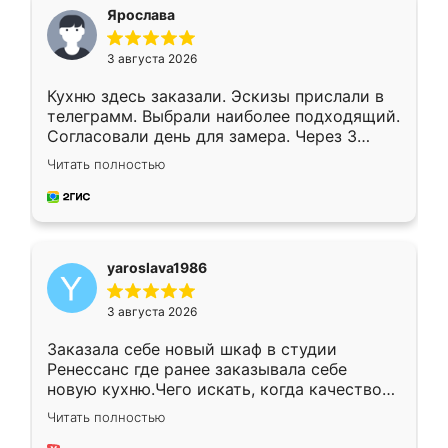
я хотела.
Ярослава
3 августа 2026
Кухню здесь заказали. Эскизы прислали в
телеграмм. Выбрали наиболее подходящий.
Согласовали день для замера. Через 3
недели кухня была уже готова. Остались
Читать полностью
довольны работой. Спасибо Ренессанс
мебель за качественную работу!
yaroslava1986
3 августа 2026
Заказала себе новый шкаф в студии
Ренессанс где ранее заказывала себе
новую кухню.Чего искать, когда качеством
вполне довольна. Служит кухня уже почти
Читать полностью
два года, нареканий нет.