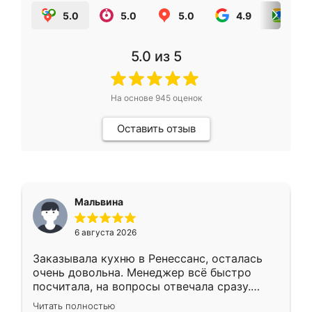
5.0
5.0
5.0
4.9
5.0
5.0
из 5
На основе
945
оценок
Оставить отзыв
Мальвина
6 августа 2026
Заказывала кухню в Ренессанс, осталась
очень довольна. Менеджер всё быстро
посчитала, на вопросы отвечала сразу.
Замерщик приехал в субботу, подошёл к
Читать полностью