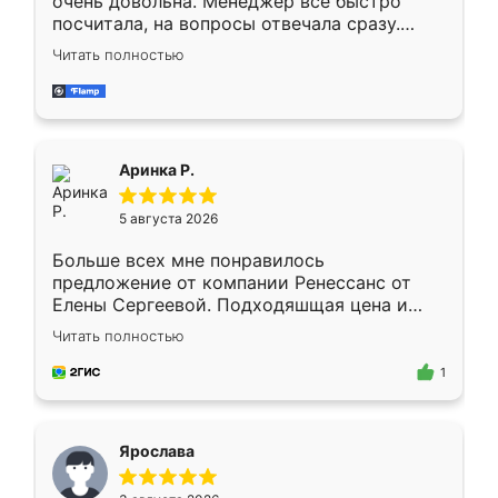
очень довольна. Менеджер всё быстро
посчитала, на вопросы отвечала сразу.
Замерщик приехал в субботу, подошёл к
Читать полностью
делу со всей ответственностью. Собрали
за день, ребята работали аккуратно, даже
пыли почти не было. Качество отличное,
ящики ходят плавно, ничего не скрипит.
Всё подошло как влитое.
Аринка Р.
5 августа 2026
Больше всех мне понравилось
предложение от компании Ренессанс от
Елены Сергеевой. Подходяшщая цена и
короткие сроки изготовления. Приехавший
Читать полностью
для замера сотрудник Владислав
предложил по моему эскизу самый
1
подходящий вариант шкафа. Немного его
видоизменил, получилось даже лучше, чем
я хотела.
Ярослава