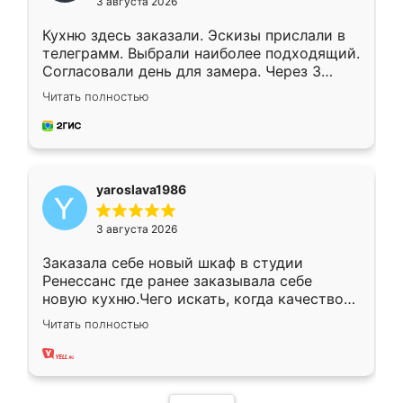
3 августа 2026
Кухню здесь заказали. Эскизы прислали в
телеграмм. Выбрали наиболее подходящий.
Согласовали день для замера. Через 3
недели кухня была уже готова. Остались
Читать полностью
довольны работой. Спасибо Ренессанс
мебель за качественную работу!
yaroslava1986
3 августа 2026
Заказала себе новый шкаф в студии
Ренессанс где ранее заказывала себе
новую кухню.Чего искать, когда качеством
вполне довольна. Служит кухня уже почти
Читать полностью
два года, нареканий нет.