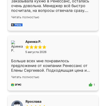
Заказывала кухню в Ренессанс, осталась
очень довольна. Менеджер всё быстро
посчитала, на вопросы отвечала сразу.
Замерщик приехал в субботу, подошёл к
Читать полностью
делу со всей ответственностью. Собрали
за день, ребята работали аккуратно, даже
пыли почти не было. Качество отличное,
ящики ходят плавно, ничего не скрипит.
Всё подошло как влитое.
Аринка Р.
5 августа 2026
Больше всех мне понравилось
предложение от компании Ренессанс от
Елены Сергеевой. Подходяшщая цена и
короткие сроки изготовления. Приехавший
Читать полностью
для замера сотрудник Владислав
предложил по моему эскизу самый
1
подходящий вариант шкафа. Немного его
видоизменил, получилось даже лучше, чем
я хотела.
Ярослава