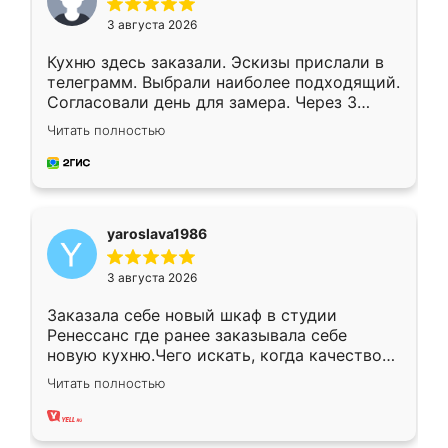
3 августа 2026
Кухню здесь заказали. Эскизы прислали в
телеграмм. Выбрали наиболее подходящий.
Согласовали день для замера. Через 3
недели кухня была уже готова. Остались
Читать полностью
довольны работой. Спасибо Ренессанс
мебель за качественную работу!
yaroslava1986
3 августа 2026
Заказала себе новый шкаф в студии
Ренессанс где ранее заказывала себе
новую кухню.Чего искать, когда качеством
вполне довольна. Служит кухня уже почти
Читать полностью
два года, нареканий нет.