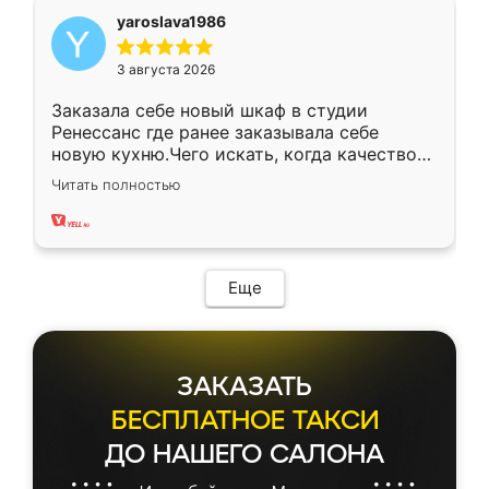
yaroslava1986
3 августа 2026
Заказала себе новый шкаф в студии
Ренессанс где ранее заказывала себе
новую кухню.Чего искать, когда качеством
вполне довольна. Служит кухня уже почти
Читать полностью
два года, нареканий нет.
Еще
ЗАКАЗАТЬ
БЕСПЛАТНОЕ ТАКСИ
ДО НАШЕГО САЛОНА