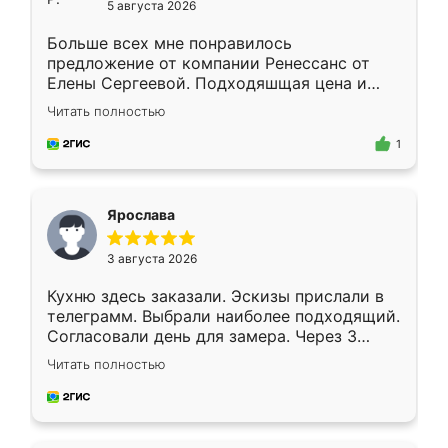
5 августа 2026
Больше всех мне понравилось
предложение от компании Ренессанс от
Елены Сергеевой. Подходяшщая цена и
короткие сроки изготовления. Приехавший
Читать полностью
для замера сотрудник Владислав
предложил по моему эскизу самый
1
подходящий вариант шкафа. Немного его
видоизменил, получилось даже лучше, чем
я хотела.
Ярослава
3 августа 2026
Кухню здесь заказали. Эскизы прислали в
телеграмм. Выбрали наиболее подходящий.
Согласовали день для замера. Через 3
недели кухня была уже готова. Остались
Читать полностью
довольны работой. Спасибо Ренессанс
мебель за качественную работу!