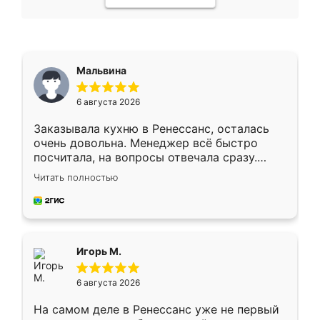
Мальвина
6 августа 2026
Заказывала кухню в Ренессанс, осталась
очень довольна. Менеджер всё быстро
посчитала, на вопросы отвечала сразу.
Замерщик приехал в субботу, подошёл к
Читать полностью
делу со всей ответственностью. Собрали
за день, ребята работали аккуратно, даже
пыли почти не было. Качество отличное,
ящики ходят плавно, ничего не скрипит.
Всё подошло как влитое.
Игорь М.
6 августа 2026
На самом деле в Ренессанс уже не первый