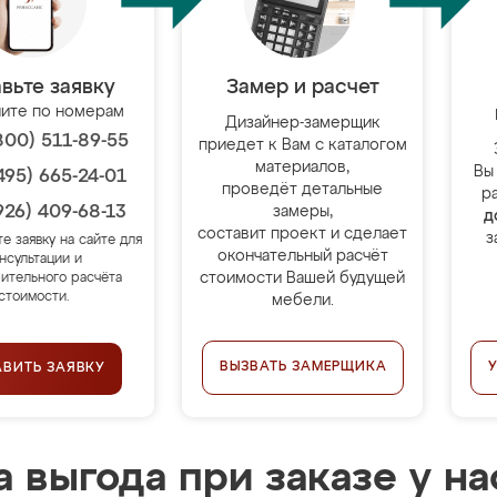
вьте заявку
Замер и расчет
ите по номерам
Дизайнер-замерщик
800) 511-89-55
приедет к Вам с каталогом
материалов,
Вы
495) 665-24-01
проведёт детальные
р
926) 409-68-13
замеры,
д
составит проект и сделает
з
те заявку на сайте для
окончательный расчёт
нсультации и
стоимости Вашей будущей
ительного расчёта
стоимости.
мебели.
ВЫЗВАТЬ ЗАМЕРЩИКА
АВИТЬ ЗАЯВКУ
 выгода при заказе у на