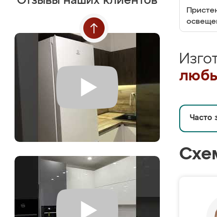
Отзывы наших клиентов
Пристен
освеще
Изго
любы
Часто 
Схе