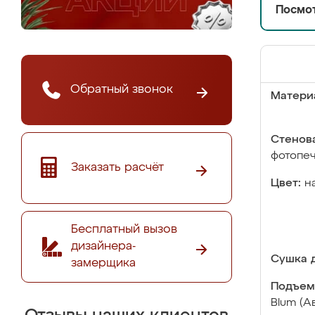
Посмот
Обратный звонок
Матери
Стенова
фотопе
Заказать расчёт
Цвет:
н
Бесплатный вызов
дизайнера-
Сушка д
замерщика
Подъем
Blum (А