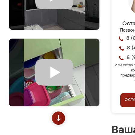
Оста
Позвон
8 (
8 (
8 (
Или оставь
ко
предвар
ОСТ
Ваша