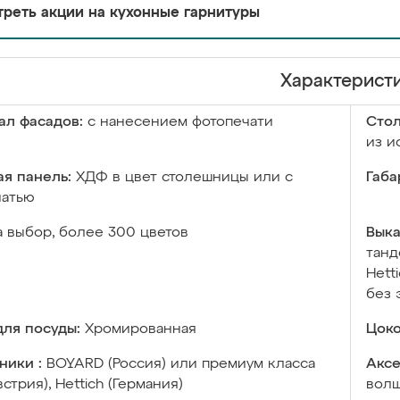
реть акции на кухонные гарнитуры
Характерист
ал фасадов:
с нанесением фотопечати
Сто
из и
я панель:
ХДФ в цвет столешницы или с
Габа
чатью
а выбор, более 300 цветов
Выка
танд
Hett
без 
ля посуды:
Хромированная
Цоко
ники :
BOYARD (Россия) или премиум класса
Аксе
встрия), Hettich (Германия)
волш