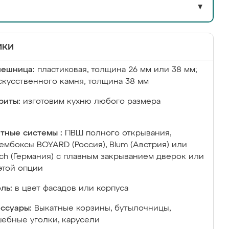
▼
ики
лешница:
пластиковая, толщина 26 мм или 38 мм;
скусственного камня, толщина 38 мм
риты:
изготовим кухню любого размера
тные системы :
ПВШ полного открывания,
ембоксы BOYARD (Россия), Blum (Австрия) или
ich (Германия) с плавным закрыванием дверок или
этой опции
ль:
в цвет фасадов или корпуса
ссуары:
Выкатные корзины, бутылочницы,
ебные уголки, карусели