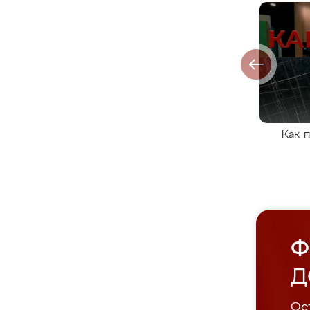
Как 
Ф
Д
Ост